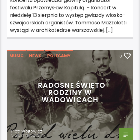
koncertu opowiedział główny organizator
festiwalu Przemysław Kapitułą. – Koncert w
niedzielę 13 sierpnia to występ gwiazdy włosko-
szwajcarskich organistów. Tommaso Mazzoletti
wystąpi w archikatedrze warszawskiej. […]
MUSIC
NEWS
POLECAMY
0
WYDARZENIA
RADOSNE ŚWIĘTO
RODZINY W
WADOWICACH
Piotr Wojtowicz
5 SIERPNIA 2023