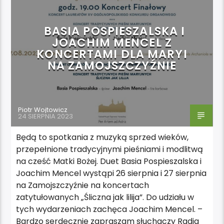
WYDARZENIA
BASIA POSPIESZALSKA I
JOACHIM MENCEL Z
KONCERTAMI DLA MARYI
NA ZAMOJSZCZYŹNIE
Piotr Wojtowicz
24 SIERPNIA 2023
Będą to spotkania z muzyką sprzed wieków,
przepełnione tradycyjnymi pieśniami i modlitwą
na cześć Matki Bożej. Duet Basia Pospieszalska i
Joachim Mencel wystąpi 26 sierpnia i 27 sierpnia
na Zamojszczyźnie na koncertach
zatytułowanych „Śliczna jak lilija”. Do udziału w
tych wydarzeniach zachęca Joachim Mencel. –
Bardzo serdecznie zapraszam słuchaczy Radia