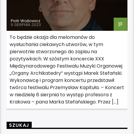
Piotr Wojtowicz
5 SIERPNIA 2023
To będzie okazja dla melomanów do
wysłuchania ciekawych utworów, w tym
pierwotnie stworzonego do zapisu na
pozytywkach. W szóstym koncercie XXX
Międzynarodowego Festiwalu Muzyki Organowej
„Organy Archikatedry” wystąpi Marek Stefański.
Wykonawcę i program koncertu przedstawił
twórca festiwalu Przemysław Kapituła. – Koncert
w niedzielę 6 sierpnia to występ profesora z
Krakowa – pana Marka Stefańskiego. Przez […]
SZUKAJ