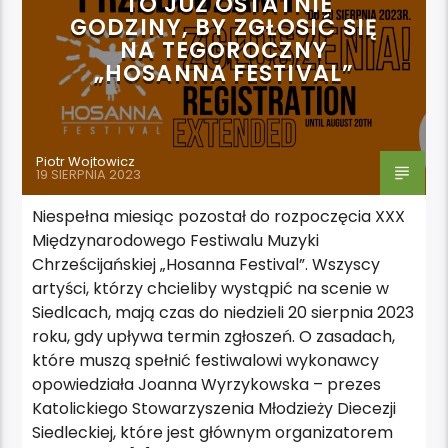
TO JUŻ OSTATNIE
GODZINY, BY ZGŁOSIĆ SIĘ
NA TEGOROCZNY
„HOSANNA FESTIVAL”
Piotr Wojtowicz
19 SIERPNIA 2023
Niespełna miesiąc pozostał do rozpoczęcia XXX
Międzynarodowego Festiwalu Muzyki
Chrześcijańskiej „Hosanna Festival”. Wszyscy
artyści, którzy chcieliby wystąpić na scenie w
Siedlcach, mają czas do niedzieli 20 sierpnia 2023
roku, gdy upływa termin zgłoszeń. O zasadach,
które muszą spełnić festiwalowi wykonawcy
opowiedziała Joanna Wyrzykowska – prezes
Katolickiego Stowarzyszenia Młodzieży Diecezji
Siedleckiej, które jest głównym organizatorem