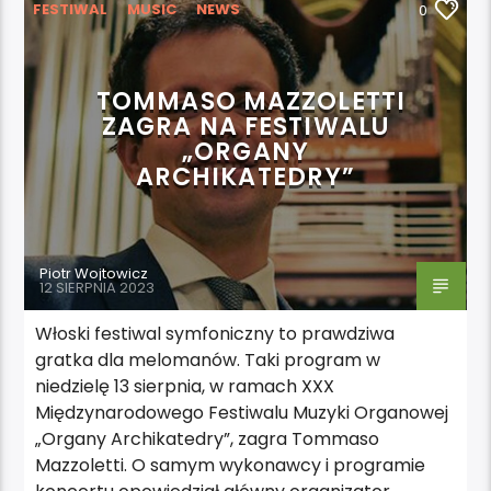
FESTIWAL
MUSIC
NEWS
0
WYDARZENIA
TOMMASO MAZZOLETTI
ZAGRA NA FESTIWALU
„ORGANY
ARCHIKATEDRY”
Piotr Wojtowicz
12 SIERPNIA 2023
Włoski festiwal symfoniczny to prawdziwa
gratka dla melomanów. Taki program w
niedzielę 13 sierpnia, w ramach XXX
Międzynarodowego Festiwalu Muzyki Organowej
„Organy Archikatedry”, zagra Tommaso
Mazzoletti. O samym wykonawcy i programie