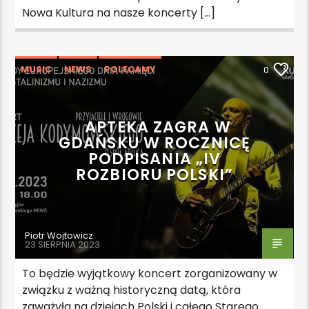
Nowa Kultura na nasze koncerty […]
MUSIC
NEWS
POLECAMY
0
WYDARZENIA
APTEKA ZAGRA W
GDAŃSKU W ROCZNICĘ
PODPISANIA „IV
ROZBIORU POLSKI”
Piotr Wojtowicz
23 SIERPNIA 2023
To będzie wyjątkowy koncert zorganizowany w
związku z ważną historyczną datą, która
zaważyła na dziejach Polski i całego Starego