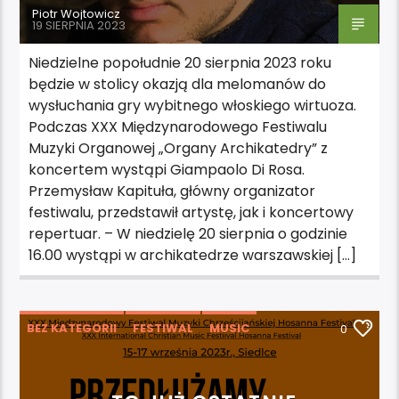
Piotr Wojtowicz
19 SIERPNIA 2023
Niedzielne popołudnie 20 sierpnia 2023 roku
będzie w stolicy okazją dla melomanów do
wysłuchania gry wybitnego włoskiego wirtuoza.
Podczas XXX Międzynarodowego Festiwalu
Muzyki Organowej „Organy Archikatedry” z
koncertem wystąpi Giampaolo Di Rosa.
Przemysław Kapituła, główny organizator
festiwalu, przedstawił artystę, jak i koncertowy
repertuar. – W niedzielę 20 sierpnia o godzinie
16.00 wystąpi w archikatedrze warszawskiej […]
BEZ KATEGORII
FESTIWAL
MUSIC
0
NEWS
POLECAMY
WYDARZENIA