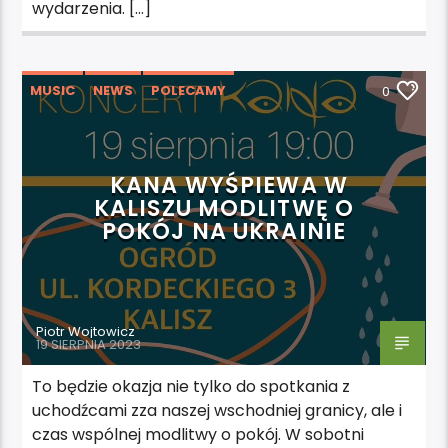
wydarzenia. […]
MUSIC
NEWS
POLECAMY
0
WYDARZENIA
KANA WYŚPIEWA W
KALISZU MODLITWĘ O
POKÓJ NA UKRAINIE
Piotr Wojtowicz
19 SIERPNIA 2023
To będzie okazja nie tylko do spotkania z
uchodźcami zza naszej wschodniej granicy, ale i
czas wspólnej modlitwy o pokój. W sobotni