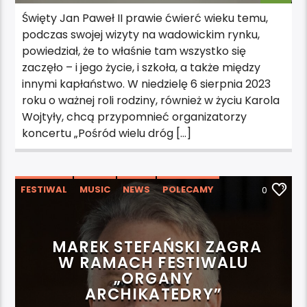
Święty Jan Paweł II prawie ćwierć wieku temu,
podczas swojej wizyty na wadowickim rynku,
powiedział, że to właśnie tam wszystko się
zaczęło – i jego życie, i szkoła, a także między
innymi kapłaństwo. W niedzielę 6 sierpnia 2023
roku o ważnej roli rodziny, również w życiu Karola
Wojtyły, chcą przypomnieć organizatorzy
koncertu „Pośród wielu dróg […]
FESTIWAL
MUSIC
NEWS
POLECAMY
0
WYDARZENIA
MAREK STEFAŃSKI ZAGRA
W RAMACH FESTIWALU
„ORGANY
ARCHIKATEDRY”