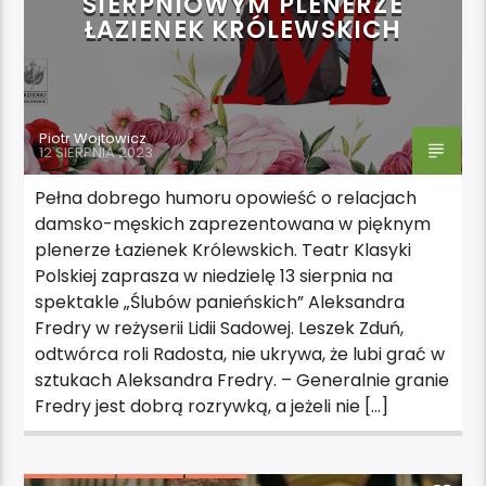
SIERPNIOWYM PLENERZE
ŁAZIENEK KRÓLEWSKICH
Piotr Wojtowicz
12 SIERPNIA 2023
Pełna dobrego humoru opowieść o relacjach
damsko-męskich zaprezentowana w pięknym
plenerze Łazienek Królewskich. Teatr Klasyki
Polskiej zaprasza w niedzielę 13 sierpnia na
spektakle „Ślubów panieńskich” Aleksandra
Fredry w reżyserii Lidii Sadowej. Leszek Zduń,
odtwórca roli Radosta, nie ukrywa, że lubi grać w
sztukach Aleksandra Fredry. – Generalnie granie
Fredry jest dobrą rozrywką, a jeżeli nie […]