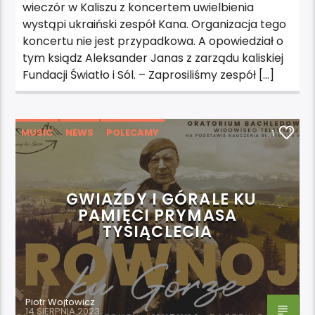
wieczór w Kaliszu z koncertem uwielbienia
wystąpi ukraiński zespół Kana. Organizacja tego
koncertu nie jest przypadkowa. A opowiedział o
tym ksiądz Aleksander Janas z zarządu kaliskiej
Fundacji Światło i Sól. – Zaprosiliśmy zespół […]
MUSIC
NEWS
POLECAMY
1
WYDARZENIA
GWIAZDY I GÓRALE KU
PAMIĘCI PRYMASA
TYSIĄCLECIA
Piotr Wojtowicz
14 SIERPNIA 2023