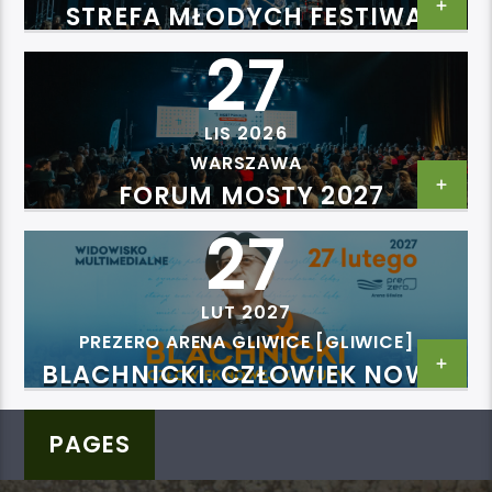
STREFA MŁODYCH FESTIWAL
2026
27
LIS 2026
WARSZAWA
FORUM MOSTY 2027
27
LUT 2027
PREZERO ARENA GLIWICE [GLIWICE]
BLACHNICKI. CZŁOWIEK NOWEJ
KULTURY
PAGES