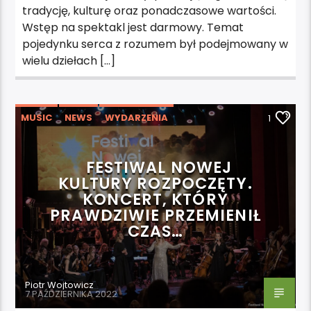
tradycję, kulturę oraz ponadczasowe wartości.
Wstęp na spektakl jest darmowy. Temat
pojedynku serca z rozumem był podejmowany w
wielu dziełach […]
MUSIC
NEWS
WYDARZENIA
1
FESTIWAL NOWEJ
KULTURY ROZPOCZĘTY.
KONCERT, KTÓRY
PRAWDZIWIE PRZEMIENIŁ
CZAS…
Piotr Wojtowicz
7 PAŹDZIERNIKA 2022