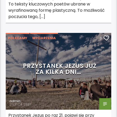
To teksty kluczowych poetów ubrane w
wyrafinowaną formę plastyczną. To możliwość
poczucia tego, […]
POLECAMY
WYDARZENIA
0
PRZYSTANEK JEZUS JUŻ
ZA KILKA DNI…
admin
21 LIPCA 2021
Przystanek Jezus po raz 21. pojawi się przy