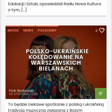
Edukacji i Sztuki, opowiedział Radiu Nowa Kultura
o tym, […]
MUSIC
NEWS
POLECAMY
0
WYDARZENIA
POLSKO-UKRAIŃSKIE
KOLĘDOWANIE NA
WARSZAWSKICH
BIELANACH
Piotr Wojtowicz
25 STYCZNIA 2023
To będzie ciekawe spotkanie z polską i ukraińską
tradycją muzyczną związaną z Bożym