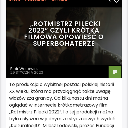
0
WYRÓŻNIONE
„ROTMISTRZ PILECKI
2022” CZYLI KRÓTKA
FILMOWA OPOWIEŚĆ O
SUPERBOHATERZE
Piotr Wojtowicz
29 STYCZNIA 2023
To produkcja o wybitnej postaci polskiej historii
XX wieku, która ma przyciągnąć także uwagę
widzów zza granicy. Od kilkunastu dni można
oglądać w internecie krótkometrażowy film
„Rotmistrz Pilecki 2022”. I o tej produkcji można
było usłyszeć w jednym ze styczniowych wydań
„Kulturalnej10”. Milosz Lodowski, prezes Fundacji