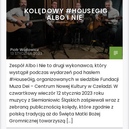
KOLĘDOWY #HOUSEGIG
ALBO I NIE
Piotr Wojtowicz
13 STYCZNIA 2023
Zespół Albo i Nie to drugi wykonawca, który
wystąpił podczas wydarzeń pod hasłem
#HouseGig, organizowanych w siedzibie Fundacji
Muza Dei – Centrum Nowej Kultury w Czeladzi. W
czwartkowy wieczór 12 stycznia 2023 roku
muzycy z Siemianiowic Śląskich zaśpiewali wraz z
zebraną publicznością kolędy, które zgodnie z
polską tradycją aż do Święta Matki Bożej
Gromnicznej towarzyszą […]