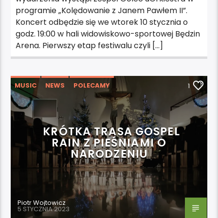
programie „Kolędowanie z Janem Pawłem II”.
Koncert odbędzie się we wtorek 10 stycznia o
godz. 19:00 w hali widowiskowo-sportowej Będzin
Arena. Pierwszy etap festiwalu czyli […]
MUSIC
NEWS
POLECAMY
1
WYDARZENIA
KRÓTKA TRASA GOSPEL
RAIN Z PIEŚNIAMI O
NARODZENIU
Piotr Wojtowicz
5 STYCZNIA 2023