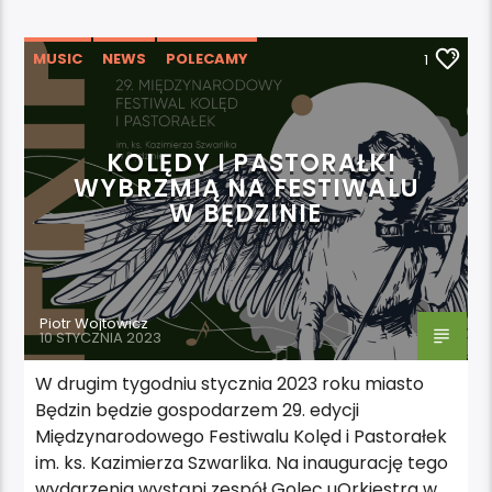
MUSIC
NEWS
POLECAMY
1
WYDARZENIA
KOLĘDY I PASTORAŁKI
WYBRZMIĄ NA FESTIWALU
W BĘDZINIE
Piotr Wojtowicz
10 STYCZNIA 2023
W drugim tygodniu stycznia 2023 roku miasto
Będzin będzie gospodarzem 29. edycji
Międzynarodowego Festiwalu Kolęd i Pastorałek
im. ks. Kazimierza Szwarlika. Na inaugurację tego
wydarzenia wystąpi zespół Golec uOrkiestra w