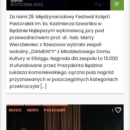
admin
18 STYCZNIA 2023
Za nami 29. Międzynarodowy Festiwal Kolęd i
Pastorałek im. ks. Kazimierza Szwarlika w
Będzinie.Najlepszym wykonawcą, jury pod
przewodnictwem prof. dr. hab. Marty
Wierzbieniec z Rzeszowa wybrało zespół
wokalny „DIAMENTY” z Młodzieżowego Domu
Kultury w Elblągu. Nagroda dla zespołu to 15.000
zł ufundowane przez Prezydenta Będzina
Łukasza Komoniewskiego. Łączna pula nagród
przyznawanych w poszczególnych kategoriach
przekroczyła […]
MUSIC
NEWS
POLECAMY
1
WYDARZENIA