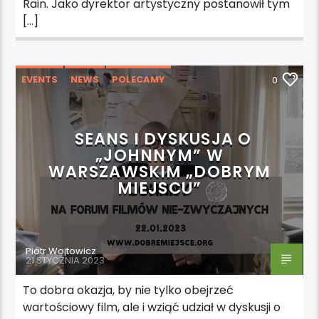
Rain. Jako dyrektor artystyczny postanowił tym
[…]
EVENTS
NEWS
POLECAMY
0
WYDARZENIA
SEANS I DYSKUSJA O
„JOHNNYM” W
WARSZAWSKIM „DOBRYM
MIEJSCU”
Piotr Wojtowicz
21 STYCZNIA 2023
To dobra okazja, by nie tylko obejrzeć
wartościowy film, ale i wziąć udział w dyskusji o