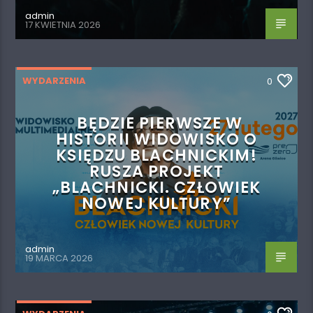
admin
17 KWIETNIA 2026
WYDARZENIA
0
BĘDZIE PIERWSZE W
HISTORII WIDOWISKO O
KSIĘDZU BLACHNICKIM!
RUSZA PROJEKT
„BLACHNICKI. CZŁOWIEK
NOWEJ KULTURY”
admin
19 MARCA 2026