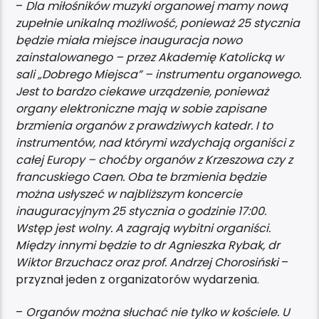
–
Dla miłośników muzyki organowej mamy nową
zupełnie unikalną możliwość, ponieważ 25 stycznia
będzie miała miejsce inauguracja nowo
zainstalowanego – przez Akademię Katolicką w
sali „Dobrego Miejsca” – instrumentu organowego.
Jest to bardzo ciekawe urządzenie, ponieważ
organy elektroniczne mają w sobie zapisane
brzmienia organów z prawdziwych katedr. I to
instrumentów, nad którymi wzdychają organiści z
całej Europy – choćby organów z Krzeszowa czy z
francuskiego Caen. Oba te brzmienia będzie
można usłyszeć w najbliższym koncercie
inauguracyjnym 25 stycznia o godzinie 17:00.
Wstęp jest wolny. A zagrają wybitni organiści.
Między innymi będzie to dr Agnieszka Rybak, dr
Wiktor Brzuchacz oraz prof. Andrzej Chorosiński
–
przyznał jeden z organizatorów wydarzenia.
–
Organów można słuchać nie tylko w kościele. U