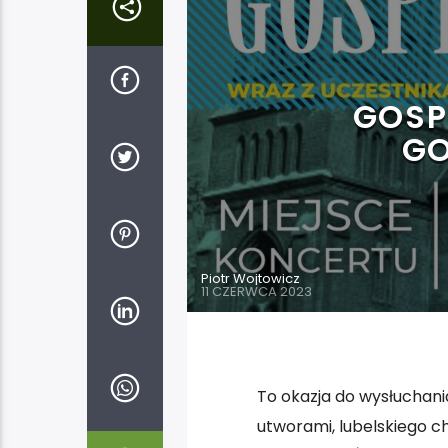
GOSP
GO
Piotr Wojtowicz
11 CZERWCA 2023
To okazja do wysłuchani
utworami, lubelskiego ch