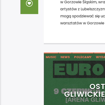
w Gorzowie Śląskim, wr
artystów z Lubelszczyzny
mogą spodziewać się ucz
warsztatów w Gorzowie 
MUSIC
NEWS
POLECAMY
WYDA
OST
GLIWICKI