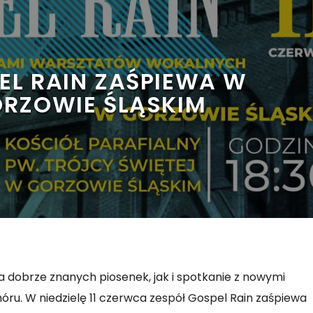
EL RAIN ZAŚPIEWA W
RZOWIE ŚLĄSKIM
a dobrze znanych piosenek, jak i spotkanie z nowymi
óru. W niedzielę 11 czerwca zespół Gospel Rain zaśpiewa