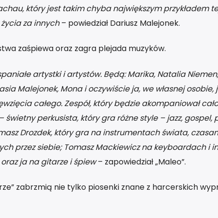
achau, który jest takim chyba największym przykładem te
 życia za innych
– powiedział Dariusz Malejonek.
rstwa zaśpiewa oraz zagra plejada muzyków.
niałe artystki i artystów. Będą: Marika, Natalia Niemen,
asia Malejonek, Mona i oczywiście ja, we własnej osobie, 
wzięcia całego. Zespół, który będzie akompaniował cało
świetny perkusista, który gra różne style – jazz, gospel, 
masz Drozdek, który gra na instrumentach świata, czasa
ch przez siebie; Tomasz Mackiewicz na keyboardach i i
raz ja na gitarze i śpiew
– zapowiedział „Maleo”.
rze” zabrzmią nie tylko piosenki znane z harcerskich wyp