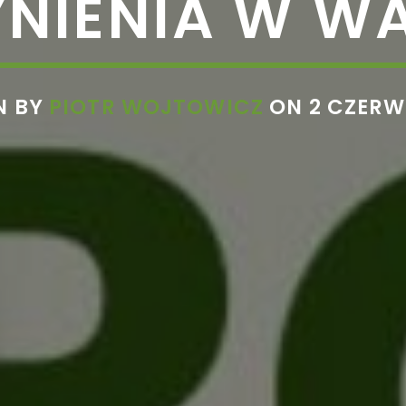
YNIENIA W W
N BY
PIOTR WOJTOWICZ
ON 2 CZERW