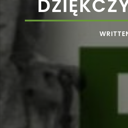
DZIĘKCZ
WRITTE