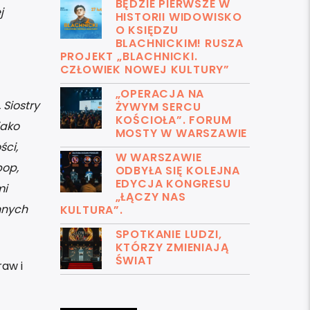
BĘDZIE PIERWSZE W
j
HISTORII WIDOWISKO
O KSIĘDZU
BLACHNICKIM! RUSZA
PROJEKT „BLACHNICKI.
CZŁOWIEK NOWEJ KULTURY”
„OPERACJA NA
 Siostry
ŻYWYM SERCU
KOŚCIOŁA”. FORUM
jako
MOSTY W WARSZAWIE
ści,
W WARSZAWIE
pop,
ODBYŁA SIĘ KOLEJNA
EDYCJA KONGRESU
mi
„ŁĄCZY NAS
nnych
KULTURA”.
SPOTKANIE LUDZI,
KTÓRZY ZMIENIAJĄ
ŚWIAT
raw i