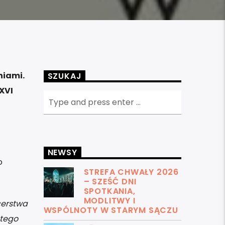
niami.
SZUKAJ
XVI
NEWSY
o
STREFA CHWAŁY 2026
– SZEŚĆ DNI
SPOTKANIA,
MODLITWY I
cerstwa
WSPÓLNOTY W STARYM SĄCZU
ntego