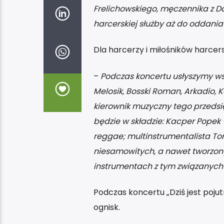
Frelichowskiego, męczennika z D
harcerskiej służby aż do oddania
Dla harcerzy i miłośników harce
–
Podczas koncertu usłyszymy wspa
Melosik, Bosski Roman, Arkadio, K
kierownik muzyczny tego przedsię
będzie w składzie: Kacper Popek – 
reggae; multinstrumentalista To
niesamowitych, a nawet tworzony
instrumentach z tym związanych o
Podczas koncertu „Dziś jest pojut
ognisk.