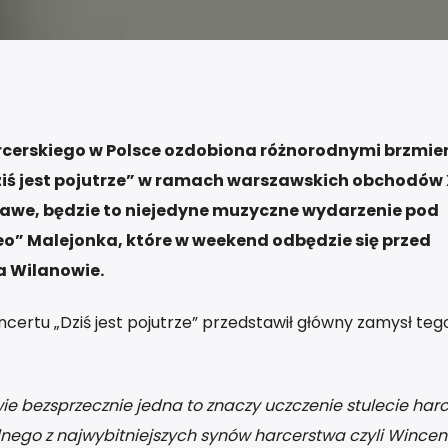
arcerskiego w Polsce ozdobiona różnorodnymi brzmie
ziś jest pojutrze” w ramach warszawskich obchodów 
kawe, będzie to niejedyne muzyczne wydarzenie pod
o” Malejonka, które w weekend odbędzie się przed
a Wilanowie.
certu „Dziś jest pojutrze” przedstawił główny zamysł teg
wie bezsprzecznie jedna to znaczy uczczenie stulecie har
ednego z najwybitniejszych synów harcerstwa czyli Wince