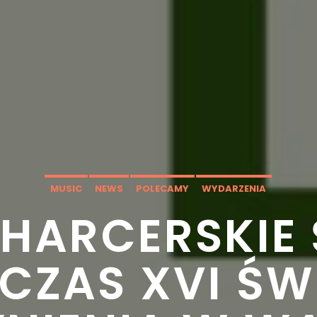
MUSIC
NEWS
POLECAMY
WYDARZENIA
 HARCERSKIE
CZAS XVI ŚW