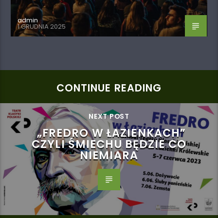
admin
1 GRUDNIA 2025
CONTINUE READING
NEXT POST
„FREDRO W ŁAZIENKACH”
CZYLI ŚMIECHU BĘDZIE CO
NIEMIARA