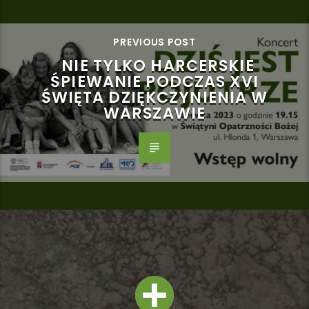
PREVIOUS POST
NIE TYLKO HARCERSKIE
ŚPIEWANIE PODCZAS XVI
ŚWIĘTA DZIĘKCZYNIENIA W
WARSZAWIE