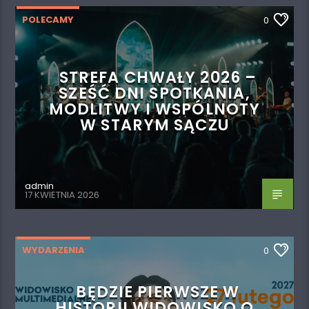
POLECAMY
0
STREFA CHWAŁY 2026 –
SZEŚĆ DNI SPOTKANIA,
MODLITWY I WSPÓLNOTY
W STARYM SĄCZU
admin
17 KWIETNIA 2026
WYDARZENIA
0
BĘDZIE PIERWSZE W
HISTORII WIDOWISKO O