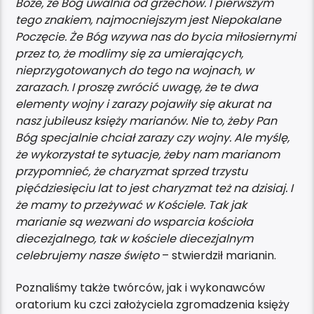
Boże, że Bóg uwalnia od grzechów. I pierwszym
tego znakiem, najmocniejszym jest Niepokalane
Poczęcie. Że Bóg wzywa nas do bycia miłosiernymi
przez to, że modlimy się za umierających,
nieprzygotowanych do tego na wojnach, w
zarazach. I proszę zwrócić uwagę, że te dwa
elementy wojny i zarazy pojawiły się akurat na
nasz jubileusz księży marianów. Nie to, żeby Pan
Bóg specjalnie chciał zarazy czy wojny. Ale myślę,
że wykorzystał te sytuacje, żeby nam marianom
przypomnieć, że charyzmat sprzed trzystu
pięćdziesięciu lat to jest charyzmat też na dzisiaj. I
że mamy to przeżywać w Kościele. Tak jak
marianie są wezwani do wsparcia kościoła
diecezjalnego, tak w kościele diecezjalnym
celebrujemy nasze święto
– stwierdził marianin.
Poznaliśmy także twórców, jak i wykonawców
oratorium ku czci założyciela zgromadzenia księży