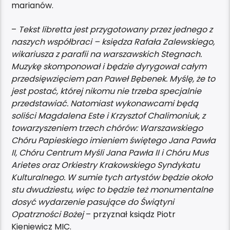
marianów.
–
Tekst libretta jest przygotowany przez jednego z
naszych współbraci – księdza Rafała Zalewskiego,
wikariusza z parafii na warszawskich Stegnach.
Muzykę skomponował i będzie dyrygował całym
przedsięwzięciem pan Paweł Bębenek. Myślę, że to
jest postać, której nikomu nie trzeba specjalnie
przedstawiać. Natomiast wykonawcami będą
soliści Magdalena Este i Krzysztof Chalimoniuk, z
towarzyszeniem trzech chórów: Warszawskiego
Chóru Papieskiego imieniem świętego Jana Pawła
II, Chóru Centrum Myśli Jana Pawła II i Chóru Mus
Arietes oraz Orkiestry Krakowskiego Syndykatu
Kulturalnego. W sumie tych artystów będzie około
stu dwudziestu, więc to będzie też monumentalne
dosyć wydarzenie pasujące do Świątyni
Opatrzności Bożej
– przyznał ksiądz Piotr
Kieniewicz MIC.