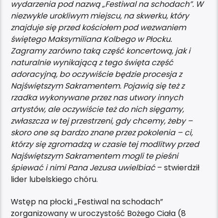
wydarzenia pod nazwą „Festiwal na schodach”. W
niezwykle urokliwym miejscu, na skwerku, który
znajduje się przed kościołem pod wezwaniem
świętego Maksymiliana Kolbego w Płocku.
Zagramy zarówno taką część koncertową, jak i
naturalnie wynikającą z tego święta część
adoracyjną, bo oczywiście będzie procesja z
Najświętszym Sakramentem. Pojawią się też z
rzadka wykonywane przez nas utwory innych
artystów, ale oczywiście też do nich sięgamy,
zwłaszcza w tej przestrzeni, gdy chcemy, żeby –
skoro one są bardzo znane przez pokolenia – ci,
którzy się zgromadzą w czasie tej modlitwy przed
Najświętszym Sakramentem mogli te pieśni
śpiewać i nimi Pana Jezusa uwielbiać
– stwierdził
lider lubelskiego chóru.
Wstęp na płocki „Festiwal na schodach”
zorganizowany w uroczystość Bożego Ciała (8