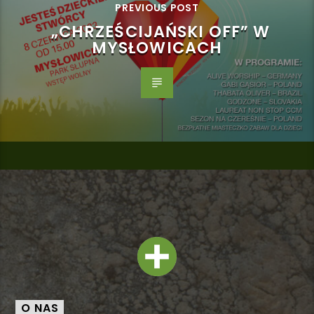
PREVIOUS POST
„CHRZEŚCIJAŃSKI OFF” W
MYSŁOWICACH
O NAS