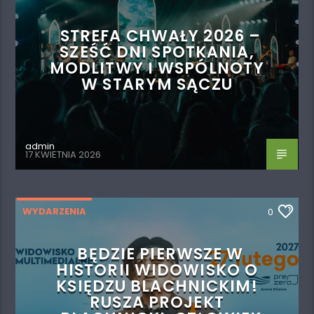
STREFA CHWAŁY 2026 –
SZEŚĆ DNI SPOTKANIA,
MODLITWY I WSPÓLNOTY
W STARYM SĄCZU
admin
17 KWIETNIA 2026
WYDARZENIA
0
BĘDZIE PIERWSZE W
HISTORII WIDOWISKO O
KSIĘDZU BLACHNICKIM!
RUSZA PROJEKT