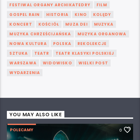
FESTIWAL ORGANY ARCHIKATEDRY
FILM
GOSPEL RAIN
HISTORIA
KINO
KOLĘDY
KONCERT
KOŚCIÓŁ
MUZA DEI
MUZYKA
MUZYKA CHRZEŚCIJAŃSKA
MUZYKA ORGANOWA
NOWA KULTURA
POLSKA
REKOLEKCJE
SZTUKA
TEATR
TEATR KLASYKI POLSKIEJ
WARSZAWA
WIDOWISKO
WIELKI POST
WYDARZENIA
YOU MAY ALSO LIKE
POLECAMY
0