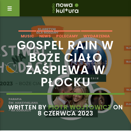
MUSIC
NEWS
POLECAMY
WYDARZENIA
GOSPEL RAIN W
BOŻE CIAŁO
ZAŚPIEWA W
PŁOCKU
WRITTEN BY
PIOTR WOJTOWICZ
ON
8 CZERWCA 2023