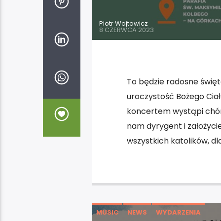
Piotr Wojtowicz
8 CZERWCA 2023
To będzie radosne święt
uroczystość Bożego Ciał
koncertem wystąpi chór 
nam dyrygent i założycie
wszystkich katolików, dl
MUSIC
NEWS
WYDARZENIA