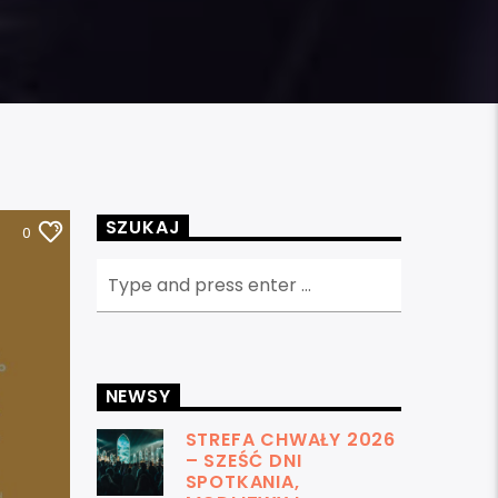
SZUKAJ
0
NEWSY
STREFA CHWAŁY 2026
– SZEŚĆ DNI
SPOTKANIA,