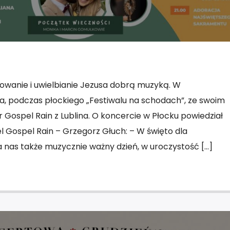
owanie i uwielbianie Jezusa dobrą muzyką. W
a, podczas płockiego „Festiwalu na schodach”, ze swoim
Gospel Rain z Lublina. O koncercie w Płocku powiedział
l Gospel Rain – Grzegorz Głuch: – W święto dla
a nas także muzycznie ważny dzień, w uroczystość […]