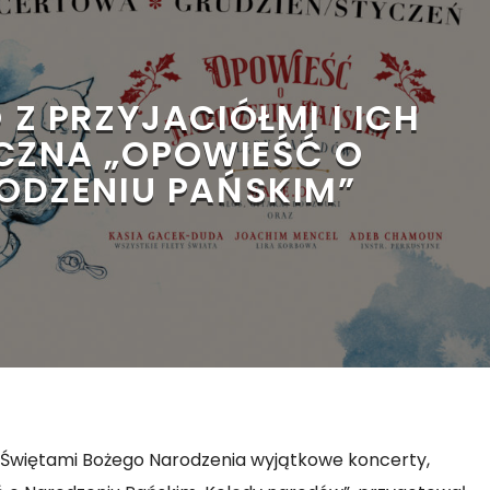
 Z PRZYJACIÓŁMI I ICH
CZNA „OPOWIEŚĆ O
ODZENIU PAŃSKIM”
ę Świętami Bożego Narodzenia wyjątkowe koncerty,