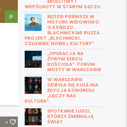
MODLITWY I
WSPÓLNOTY W STARYM SĄCZU
BĘDZIE PIERWSZE W
HISTORII WIDOWISKO
O KSIĘDZU
BLACHNICKIM! RUSZA
PROJEKT „BLACHNICKI.
CZŁOWIEK NOWEJ KULTURY”
„OPERACJA NA
ŻYWYM SERCU
KOŚCIOŁA”. FORUM
MOSTY W WARSZAWIE
W WARSZAWIE
ODBYŁA SIĘ KOLEJNA
EDYCJA KONGRESU
„ŁĄCZY NAS
KULTURA”.
SPOTKANIE LUDZI,
KTÓRZY ZMIENIAJĄ
ŚWIAT
0