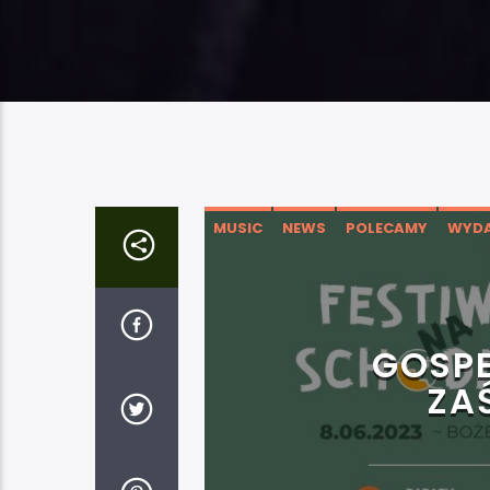
MUSIC
NEWS
POLECAMY
WYDA
GOSPE
ZA