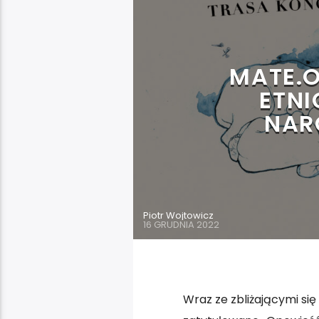
MATE.O
ETNI
NAR
Piotr Wojtowicz
16 GRUDNIA 2022
Wraz ze zbliżającymi si