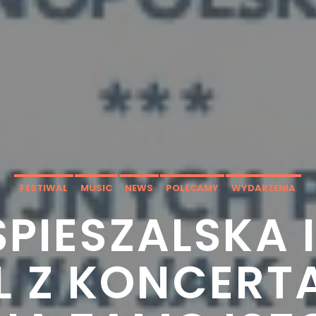
FESTIWAL
MUSIC
NEWS
POLECAMY
WYDARZENIA
SPIESZALSKA 
 Z KONCERT