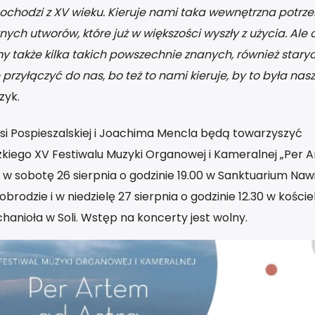
pochodzi z XV wieku. Kieruje nami taka wewnętrzna potrz
ych utworów, które już w większości wyszły z użycia. Ale 
 także kilka takich powszechnie znanych, również staryc
 przyłączyć do nas, bo też to nami kieruje, by to była nas
zyk.
 Basi Pospieszalskiej i Joachima Mencla będą towarzyszyć
iego XV Festiwalu Muzyki Organowej i Kameralnej „Per 
 w sobotę 26 sierpnia o godzinie 19.00 w Sanktuarium Naw
brodzie i w niedzielę 27 sierpnia o godzinie 12.30 w kości
anioła w Soli. Wstęp na koncerty jest wolny.