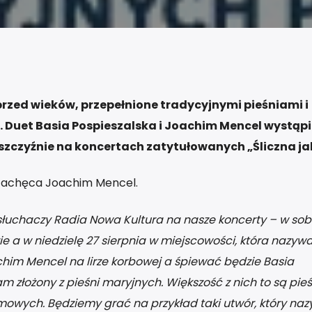
rzed wieków, przepełnione tradycyjnymi pieśniami i
. Duet Basia Pospieszalska i Joachim Mencel wystąpi
jszczyźnie na koncertach zatytułowanych „Śliczna jak 
 zachęca Joachim Mencel.
łuchaczy Radia Nowa Kultura na nasze koncerty – w sob
 a w niedzielę 27 sierpnia w miejscowości, która nazywa 
chim Mencel na lirze korbowej a śpiewać będzie Basia
złożony z pieśni maryjnych. Większość z nich to są pieś
mowych. Będziemy grać na przykład taki utwór, który naz