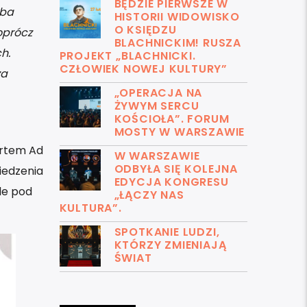
BĘDZIE PIERWSZE W
eba
HISTORII WIDOWISKO
O KSIĘDZU
oprócz
BLACHNICKIM! RUSZA
h.
PROJEKT „BLACHNICKI.
CZŁOWIEK NOWEJ KULTURY”
za
„OPERACJA NA
ŻYWYM SERCU
KOŚCIOŁA”. FORUM
MOSTY W WARSZAWIE
Artem Ad
W WARSZAWIE
ODBYŁA SIĘ KOLEJNA
iedzenia
EDYCJA KONGRESU
ele pod
„ŁĄCZY NAS
KULTURA”.
SPOTKANIE LUDZI,
KTÓRZY ZMIENIAJĄ
ŚWIAT