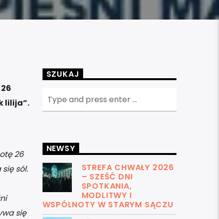
SZUKAJ
 26
lilija”.
NEWSY
otę 26
STREFA CHWAŁY 2026
się sól.
– SZEŚĆ DNI
SPOTKANIA,
MODLITWY I
ni
WSPÓLNOTY W STARYM SĄCZU
ywa się