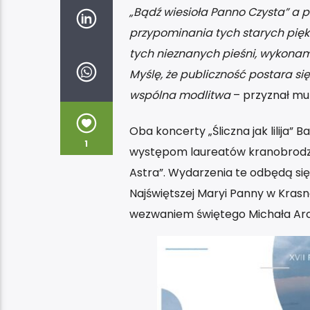
„Bądź wiesioła Panno Czysta” a 
przypominania tych starych piękn
tych nieznanych pieśni, wykonamy
Myślę, że publiczność postara się
wspólna modlitwa
– przyznał mu
Oba koncerty „Śliczna jak lilija”
1
występom laureatów kranobrodzk
Astra”. Wydarzenia te odbędą się
Najświętszej Maryi Panny w Krasno
wezwaniem świętego Michała Arch