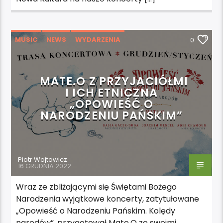
MUSIC
NEWS
WYDARZENIA
0
MATE.O Z PRZYJACIÓŁMI
I ICH ETNICZNA
„OPOWIEŚĆ O
NARODZENIU PAŃSKIM”
Piotr Wojtowicz
16 GRUDNIA 2022
Wraz ze zbliżającymi się Świętami Bożego
Narodzenia wyjątkowe koncerty, zatytułowane
„Opowieść o Narodzeniu Pańskim. Kolędy
narodów”, przygotował Mate.O ze swoimi