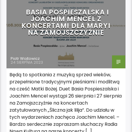
BASIA POSPIESZALSKA I
JOACHIM MENCEL Z
KONCERTAMI DLA MARYI
NA ZAMOJSZCZYŹNIE
Piotr Wojtowicz
24 SIERPNIA 2023
Będą to spotkania z muzyką sprzed wieków,
przepełnione tradycyjnymi pieśniami i modlitwą
na cześć Matki Bożej. Duet Basia Pospieszalska i
Joachim Mencel wystąpi 26 sierpnia i 27 sierpnia
na Zamojszczyźnie na koncertach
zatytułowanych „Śliczna jak lilija”. Do udziału w
tych wydarzeniach zachęca Joachim Mencel. –
Bardzo serdecznie zapraszam słuchaczy Radia
Nowa Kultura na nasze koncerty […]