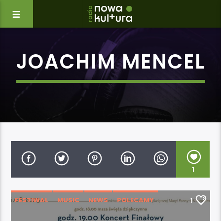
JOACHIM MENCEL
1
FESTIWAL
MUSIC
NEWS
POLECAMY
1
WYDARZENIA