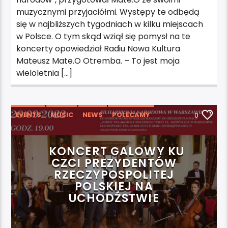
muzycznymi przyjaciółmi. Występy te odbędą
się w najbliższych tygodniach w kilku miejscach
w Polsce. O tym skąd wziął się pomysł na te
koncerty opowiedział Radiu Nowa Kultura
Mateusz Mate.O Otremba. – To jest moja
wieloletnia […]
EVENTS
MUSIC
NEWS
POLECAMY
0
KONCERT GALOWY KU
CZCI PREZYDENTÓW
RZECZYPOSPOLITEJ
POLSKIEJ NA
UCHODŹSTWIE