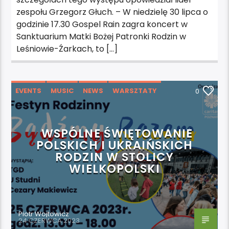
zespołu Grzegorz Głuch. – W niedzielę 30 lipca o
godzinie 17.30 Gospel Rain zagra koncert w
Sanktuarium Matki Bożej Patronki Rodzin w
Leśniowie-Źarkach, to […]
EVENTS
MUSIC
NEWS
WARSZTATY
0
WYDARZENIA
WSPÓLNE ŚWIĘTOWANIE
POLSKICH I UKRAIŃSKICH
RODZIN W STOLICY
WIELKOPOLSKI
Piotr Wojtowicz
24 CZERWCA 2023