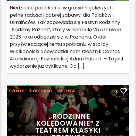
Niedzielne popołudnie w gronie najbliższych,
pełne radości i dobrej zabawy, dla Polaków i
Ukraińców. Tak zapowiada się Festyn Rodzinny
„Bądźmy Razem”, który w niedzielę 25 czerwca
2023 roku odbędzie się w Poznaniu. O idei
przyświecającej temu spotkaniu w stolicy
Wielkopolski opowiedział nam rzecznik Caritas
Archidiecezji Poznańskiej Adam Hubert. – To jest
wydarzenie już cykliczne. Od […]
EVENTS
POLECAMY
SZTUKA
0
WYDARZENIA
„RODZINNE
KOLĘDOWANIE” Z
TEATREM KLASYKI