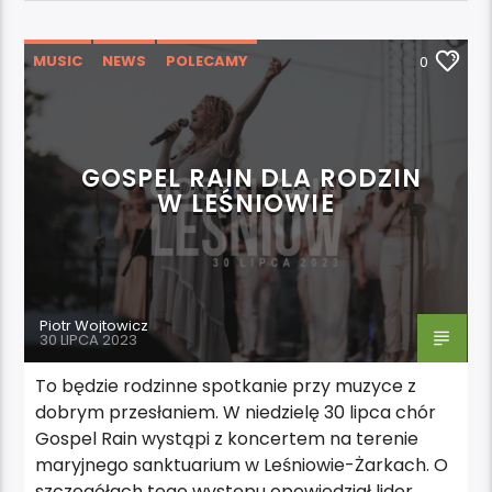
MUSIC
NEWS
POLECAMY
0
WYDARZENIA
GOSPEL RAIN DLA RODZIN
W LEŚNIOWIE
Piotr Wojtowicz
30 LIPCA 2023
To będzie rodzinne spotkanie przy muzyce z
dobrym przesłaniem. W niedzielę 30 lipca chór
Gospel Rain wystąpi z koncertem na terenie
maryjnego sanktuarium w Leśniowie-Żarkach. O
szczegółach tego występu opowiedział lider