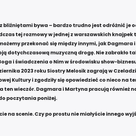
 z bliźniętami bywa – bardzo trudno jest odróżnić je 
odczas tej rozmowy w jednej z warszawskich knajpek 
u możemy przekonać się między innymi, jak Dagmara i
oją dotychczasową muzyczną drogę. Nie zabrakło ta
oga i świadczenia o Nim w środowisku show-biznesu.
ziernika 2023 roku Siostry Melosik zagrają w Czeladz
wej Kultury i zgodziły się opowiedzieć co nieco na t
na ten wieczór. Dagmara i Martyna pracują również n
do poczytania poniżej.
e na scenie. Czy po prostu nie miałyście innego wyj