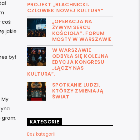
tał
PROJEKT „BLACHNICKI.
CZŁOWIEK NOWEJ KULTURY”
am
„OPERACJA NA
y coś
ŻYWYM SERCU
ę jakie
KOŚCIOŁA”. FORUM
MOSTY W WARSZAWIE
W WARSZAWIE
ODBYŁA SIĘ KOLEJNA
res był
EDYCJA KONGRESU
„ŁĄCZY NAS
KULTURA”.
SPOTKANIE LUDZI,
KTÓRZY ZMIENIAJĄ
ŚWIAT
. My
zyna
e gram.
KATEGORIE
Bez kategorii