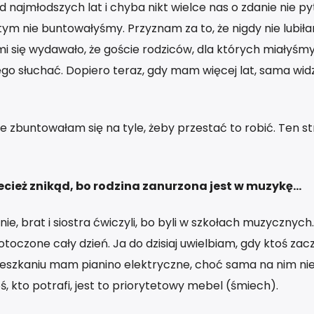
 najmłodszych lat i chyba nikt wielce nas o zdanie nie py
 tym nie buntowałyśmy. Przyznam za to, że nigdy nie lubił
się wydawało, że goście rodziców, dla których miałyśm
ego słuchać. Dopiero teraz, gdy mam więcej lat, sama widz
e zbuntowałam się na tyle, żeby przestać to robić. Ten st
rzecież znikąd, bo rodzina zanurzona jest w muzykę…
ie, brat i siostra ćwiczyli, bo byli w szkołach muzycznych
toczone cały dzień. Ja do dzisiaj uwielbiam, gdy ktoś zac
mieszkaniu mam pianino elektryczne, choć sama na nim ni
ś, kto potrafi, jest to priorytetowy mebel (śmiech).