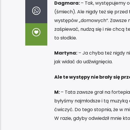
Dagmara:
– Tak, występujemy od
(śmiech). Ale nigdy też się przed
występów „domowych”. Zawsze mi 
zaśpiewać, nudzą się i nie chcą t
to słodkie.
Martyna:
– Ja chyba też nigdy ni
jak widać do udźwignięcia.
Ale te występy nie brały się p
M:
– Tata zawsze grał na fortepian
byłyśmy najmłodsze i tą muzyką o
ćwiczyć. Do tego stopnia, że w 
W razie, gdyby odwiedził mnie kto