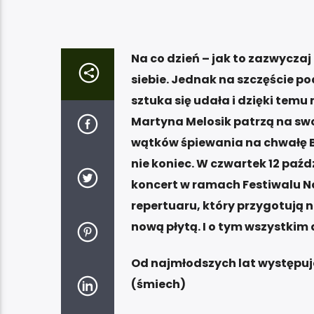
Na co dzień – jak to zazwyczaj
siebie. Jednak na szczęście p
sztuka się udała i dzięki tem
Martyna Melosik patrzą na sw
wątków śpiewania na chwałę B
nie koniec. W czwartek 12 paźd
koncert w ramach Festiwalu No
repertuaru, który przygotują 
nową płytą. I o tym wszystkim 
Od najmłodszych lat występujci
(śmiech)