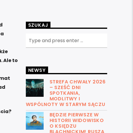
od
SZUKAJ
ta
kże
 Ale to
i
NEWSY
emat
STREFA CHWAŁY 2026
ad
– SZEŚĆ DNI
SPOTKANIA,
MODLITWY I
WSPÓLNOTY W STARYM SĄCZU
ścia?
BĘDZIE PIERWSZE W
HISTORII WIDOWISKO
O KSIĘDZU
BLACHNICKIM! RUSZA