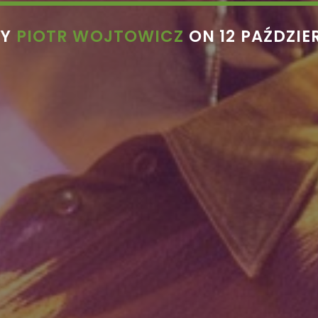
BY
PIOTR WOJTOWICZ
ON 12 PAŹDZIE