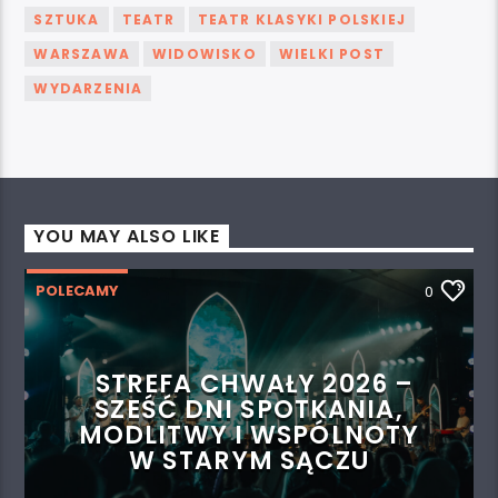
SZTUKA
TEATR
TEATR KLASYKI POLSKIEJ
WARSZAWA
WIDOWISKO
WIELKI POST
WYDARZENIA
YOU MAY ALSO LIKE
POLECAMY
0
STREFA CHWAŁY 2026 –
SZEŚĆ DNI SPOTKANIA,
MODLITWY I WSPÓLNOTY
W STARYM SĄCZU