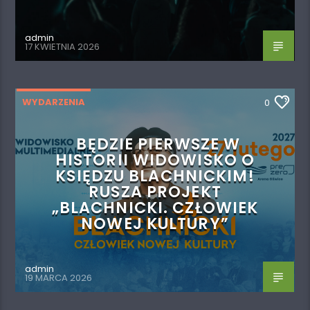
admin
17 KWIETNIA 2026
WYDARZENIA
0
BĘDZIE PIERWSZE W
HISTORII WIDOWISKO O
KSIĘDZU BLACHNICKIM!
RUSZA PROJEKT
„BLACHNICKI. CZŁOWIEK
NOWEJ KULTURY”
admin
19 MARCA 2026