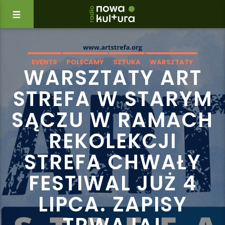
EVENTS
POLECAMY
SZTUKA
WARSZTATY
WARSZTATY ART
WYDARZENIA
STREFA W STARYM
SĄCZU W RAMACH
REKOLEKCJI
STREFA CHWAŁY
FESTIWAL JUŻ 4
LIPCA. ZAPISY