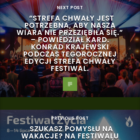
NEXT POST
“STREFA CHWAŁY JEST
POTRZEBNA, ABY NASZA
WIARA NIE PRZEZIĘBIŁA SIĘ.”
– POWIEDZIAŁ KARD.
KONRAD KRAJEWSKI
PODCZAS TEGOROCZNEJ
EDYCJI STREFA CHWAŁY
FESTIWAL.
PREVIOUS POST
SZUKASZ POMYSŁU NA
WAKACJE? NA FESTIWALU