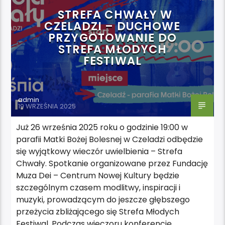
STREFA CHWAŁY W
CZELADZI – DUCHOWE
PRZYGOTOWANIE DO
STREFA MŁODYCH
FESTIWAL
admin
19 WRZEŚNIA 2025
Już 26 września 2025 roku o godzinie 19:00 w
parafii Matki Bożej Bolesnej w Czeladzi odbędzie
się wyjątkowy wieczór uwielbienia – Strefa
Chwały. Spotkanie organizowane przez Fundację
Muza Dei – Centrum Nowej Kultury będzie
szczególnym czasem modlitwy, inspiracji i
muzyki, prowadzącym do jeszcze głębszego
przeżycia zbliżającego się Strefa Młodych
Festiwal. Podczas wieczoru konferencję