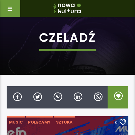
CZELADŹ
MUSIC
POLECAMY
SZTUKA
0
WYDARZENIA