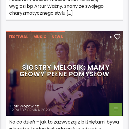
wygłosi bp Artur Ważny, znany ze swojego
charyzmatycznego stylu […]
FESTIWAL
MUSIC
NEWS
0
SIOSTRY MELOSIK: MAMY
GŁOWY PEŁNE POMYSŁÓW
Piotr Wojtowicz
12 PAŹDZIERNIKA 2023
Na co dzień – jak to zazwyczaj z bliźniętami bywa
– bardzo trudno jest odróżnić je od siebie.