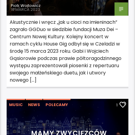
Piotr Wojtowicz
16 MARCA 2023
Akustycznie i wręcz „jak u cioci na imieninach”
zagrało GGDuo w siedzibie fundacji Muza Dei –
Centrum Nowej Kultury. Kolejny koncert w
ramach cyklu House Gig odbył się w Czeladzi w
środę 15 marca 2023 roku. Gabi i Wojciech
Gąsiorowie podczas prawie półtoragodzinnego
występu zaprezentowali piosenki z repertuaru
swojego małżeńskiego duetu, jak i utwory
nowego […]
MUSIC
NEWS
POLECAMY
1
WYDARZENIA
MAMY ZWYCIĘZCÓW