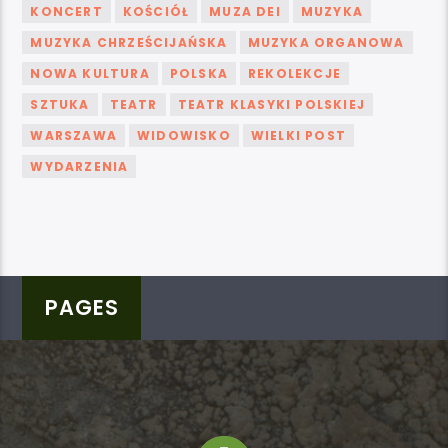
KONCERT
KOŚCIÓŁ
MUZA DEI
MUZYKA
MUZYKA CHRZEŚCIJAŃSKA
MUZYKA ORGANOWA
NOWA KULTURA
POLSKA
REKOLEKCJE
SZTUKA
TEATR
TEATR KLASYKI POLSKIEJ
WARSZAWA
WIDOWISKO
WIELKI POST
WYDARZENIA
PAGES