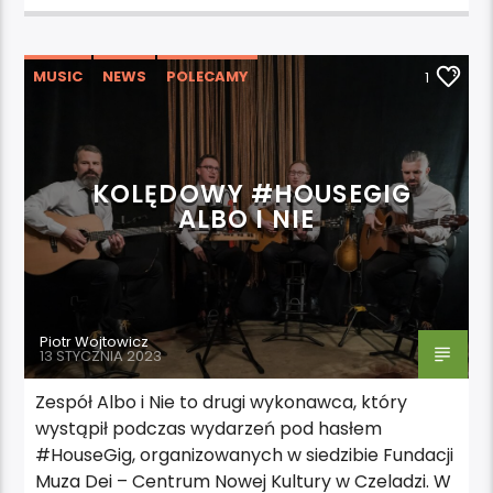
MUSIC
NEWS
POLECAMY
1
WYDARZENIA
KOLĘDOWY #HOUSEGIG
ALBO I NIE
Piotr Wojtowicz
13 STYCZNIA 2023
Zespół Albo i Nie to drugi wykonawca, który
wystąpił podczas wydarzeń pod hasłem
#HouseGig, organizowanych w siedzibie Fundacji
Muza Dei – Centrum Nowej Kultury w Czeladzi. W