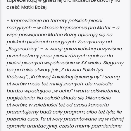
zaprezentują w gnieźniej archikatedrze utwory na
cześć Matki Bożej.
–
Improwizacje na tematy polskich pieśni
maryjnych – w skrócie Improsonus pro Mater – a
więc poświęcone Matce Bożej, opierają się na
polskich pieśniach maryjnych. Zaczynamy od
„Bogurodzicy” – w wersji gnieźnieńskiej oczywiście,
przechodzimy przez pieśni różnych epok aż do
pieśni pisanych współcześnie w XX wieku. SIęgamy
też po takie utwory jak „Z dawna Polski tyś
Królową”, „Królowej Anielskiej śpiewajmy” i szereg
utworów może też mniej znanych, ale melodie
bardzo wpadające „w ucho” i warte odświeżenia,
pogłębienia. Na całość składa się kilkanaście
utworów, w zależności też od czasu koncertu
prezentujemy bądź cały program, albo też tyle, ile
pozwala czas. Te utwory prezentowane są w różnej
oprawie aranżacyjnej, często mamy pozmieniane