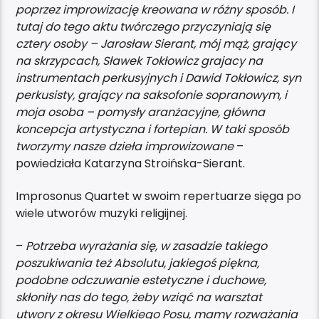
poprzez improwizację kreowana w różny sposób. I
tutaj do tego aktu twórczego przyczyniają się
cztery osoby – Jarosław Sierant, mój mąż, grający
na skrzypcach, Sławek Tokłowicz grajacy na
instrumentach perkusyjnych i Dawid Tokłowicz, syn
perkusisty, grający na saksofonie sopranowym, i
moja osoba – pomysły aranżacyjne, główna
koncepcja artystyczna i fortepian. W taki sposób
tworzymy nasze dzieła improwizowane
–
powiedziała Katarzyna Stroińska-Sierant.
Improsonus Quartet w swoim repertuarze sięga po
wiele utworów muzyki religijnej.
–
Potrzeba wyrażania się, w zasadzie takiego
poszukiwania też Absolutu, jakiegoś piękna,
podobne odczuwanie estetyczne i duchowe,
skłoniły nas do tego, żeby wziąć na warsztat
utwory z okresu Wielkiego Posu, mamy rozważania