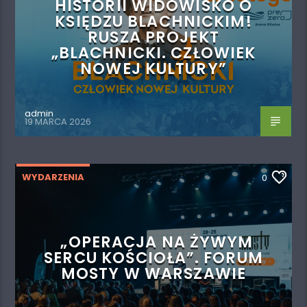
HISTORII WIDOWISKO O
KSIĘDZU BLACHNICKIM!
RUSZA PROJEKT
„BLACHNICKI. CZŁOWIEK
NOWEJ KULTURY”
admin
19 MARCA 2026
WYDARZENIA
0
„OPERACJA NA ŻYWYM
SERCU KOŚCIOŁA”. FORUM
MOSTY W WARSZAWIE