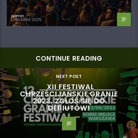
admin
1 GRUDNIA 2025
CONTINUE READING
NEXT POST
XII FESTIWAL
CHRZEŚCIJAŃSKIE GRANIE
2023. ZGŁOŚ SIĘ DO
DEBIUTÓW!