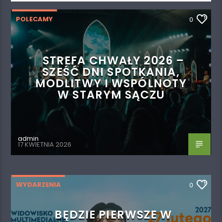
POLECAMY
0
STREFA CHWAŁY 2026 –
SZEŚĆ DNI SPOTKANIA,
MODLITWY I WSPÓLNOTY
W STARYM SĄCZU
admin
17 KWIETNIA 2026
WYDARZENIA
0
BĘDZIE PIERWSZE W