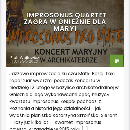
IMPROSONUS QUARTET
ZAGRA W GNIEŹNIE DLA
MARYI
Piotr Wojtowicz
11 LUTEGO 2023
Jazzowe improwizacje ku czci Matki Bożej. Taki
repertuar wybrzmi podczas koncertu w
niedzielę 12 lutego w bazylice archikatedralnej w
Gnieźnie a jego wykonawcami będą muzycy
kwartetu Improsonus. Zespół pochodzi z
Poznania a historia jego działalności – jak
wyjaśniła pianistka Katarzyna Stroińska-Sierant
– liczy już kilka lat. – Kwartet Improsonus
powstał w zasadzie w 2015 roku […]