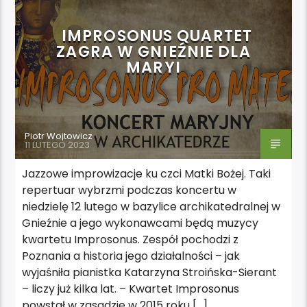
IMPROSONUS QUARTET
ZAGRA W GNIEŹNIE DLA
MARYI
Piotr Wojtowicz
11 LUTEGO 2023
Jazzowe improwizacje ku czci Matki Bożej. Taki
repertuar wybrzmi podczas koncertu w
niedzielę 12 lutego w bazylice archikatedralnej w
Gnieźnie a jego wykonawcami będą muzycy
kwartetu Improsonus. Zespół pochodzi z
Poznania a historia jego działalności – jak
wyjaśniła pianistka Katarzyna Stroińska-Sierant
– liczy już kilka lat. – Kwartet Improsonus
powstał w zasadzie w 2015 roku […]