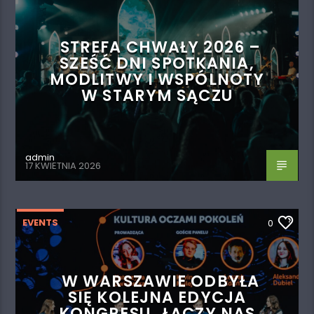
STREFA CHWAŁY 2026 –
SZEŚĆ DNI SPOTKANIA,
MODLITWY I WSPÓLNOTY
W STARYM SĄCZU
admin
17 KWIETNIA 2026
EVENTS
0
W WARSZAWIE ODBYŁA
SIĘ KOLEJNA EDYCJA
KONGRESU „ŁĄCZY NAS