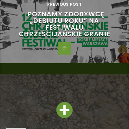
PREVIOUS POST
POZNAMY ZDOBYWCĘ
„DEBIUTU ROKU” NA
FESTIWALU
CHRZEŚCIJAŃSKIE GRANIE