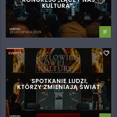
KULTURA”.
admin
28 LISTOPADA 2025
EVENTS
0
SPOTKANIE LUDZI,
KTÓRZY ZMIENIAJĄ ŚWIAT
admin