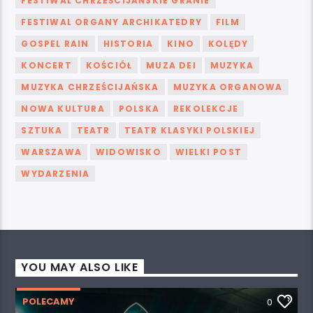
FESTIWAL CHRZEŚCIJAŃSKIE GRANIE
FESTIWAL ORGANY ARCHIKATEDRY
FILM
GOSPEL RAIN
HISTORIA
KINO
KOLĘDY
KONCERT
KOŚCIÓŁ
MUZA DEI
MUZYKA
MUZYKA CHRZEŚCIJAŃSKA
MUZYKA ORGANOWA
NOWA KULTURA
POLSKA
REKOLEKCJE
SZTUKA
TEATR
TEATR KLASYKI POLSKIEJ
WARSZAWA
WIDOWISKO
WIELKI POST
WYDARZENIA
YOU MAY ALSO LIKE
POLECAMY
0