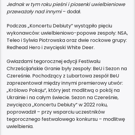
Jednak w tym roku pieśni i piosenki uwielbieniowe
przeważały nad innymi
– dodał.
Podczas „Koncertu Debiuty” wystąpiło pięciu
wykonawców: uwielbieniowo-popowe zespoły: NSA,
Teleo i Sylwia Piotrowska oraz dwie rockowe grupy:
Redhead Hero i zwycięski White Deer.
Gwiazdami tegorocznej edycji Festiwalu
Chrześcijańskie Granie były zespoły: BeU i Sezon na
Czereśnie. Pochodzący z Lubartowa zespół BeU
zaprezentował między innymi premierowy utwór:
„Królowo Pokoju”, który jest modlitwą o pokój na
Ukrainie i na całym świecie. Sezon na Czereśnie,
zwycięzca „Koncertu Debiuty” w 2022 roku,
poprowadził – przy wsparciu uczestników
tegorocznego festwalowego konkursu – modlitwę
uwielbienia.