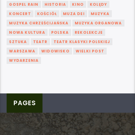
GOSPEL RAIN
HISTORIA
KINO
KOLĘDY
KONCERT
KOŚCIÓŁ
MUZA DEI
MUZYKA
MUZYKA CHRZEŚCIJAŃSKA
MUZYKA ORGANOWA
NOWA KULTURA
POLSKA
REKOLEKCJE
SZTUKA
TEATR
TEATR KLASYKI POLSKIEJ
WARSZAWA
WIDOWISKO
WIELKI POST
WYDARZENIA
PAGES