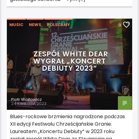
MUSIC
NEWS
POLECAMY
0
ZESPÓŁ WHITE DEAR
WYGRAŁ „KONCERT
DEBIUTY 2023”
Piotr Wojtowicz
24 KWIETNIA 2023
Blues-rockowe brzmienia nagrodzone podczas
XII edycji Festiwalu Chrześcijańskie Granie.
Laureatem „Koncertu Debiuty” w 2023 roku
został zespół White Dear ze Strumienia na