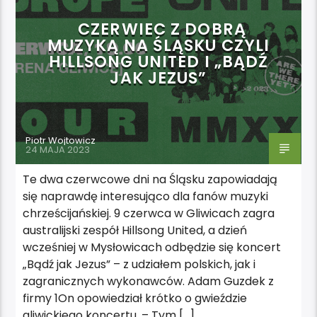
CZERWIEC Z DOBRĄ
MUZYKĄ NA ŚLĄSKU CZYLI
HILLSONG UNITED I „BĄDŹ
JAK JEZUS”
Piotr Wojtowicz
24 MAJA 2023
Te dwa czerwcowe dni na Śląsku zapowiadają
się naprawdę interesująco dla fanów muzyki
chrześcijańskiej. 9 czerwca w Gliwicach zagra
australijski zespół Hillsong United, a dzień
wcześniej w Mysłowicach odbędzie się koncert
„Bądź jak Jezus” – z udziałem polskich, jak i
zagranicznych wykonawców. Adam Guzdek z
firmy 1On opowiedział krótko o gwieździe
gliwickiego koncertu. – Tym […]