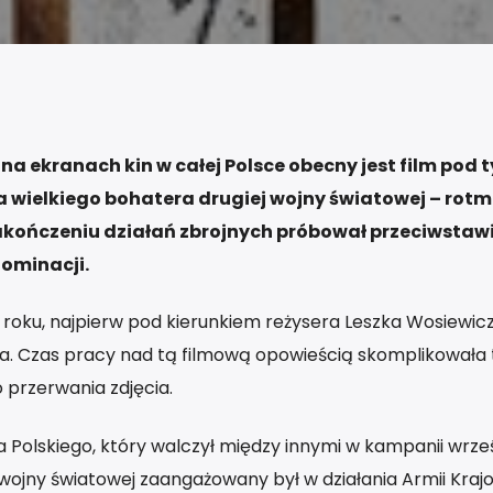
 na ekranach kin w całej Polsce obecny jest film pod 
ia wielkiego bohatera drugiej wojny światowej – rotm
zakończeniu działań zbrojnych próbował przeciwstawi
dominacji.
roku, najpierw pod kierunkiem reżysera Leszka Wosiewic
za. Czas pracy nad tą filmową opowieścią skomplikowała 
 przerwania zdjęcia.
ka Polskiego, który walczył między innymi w kampanii wrze
 wojny światowej zaangażowany był w działania Armii Kraj