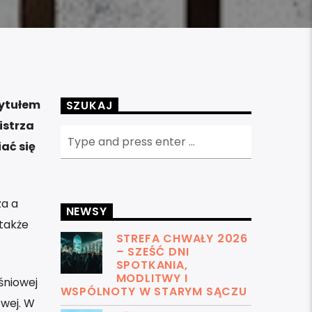
tytułem
SZUKAJ
istrza
ać się
za a
NEWSY
także
STREFA CHWAŁY 2026
– SZEŚĆ DNI
SPOTKANIA,
MODLITWY I
śniowej
WSPÓLNOTY W STARYM SĄCZU
owej. W