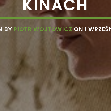
KINACH
N BY
PIOTR WOJTOWICZ
ON 1 WRZEŚ