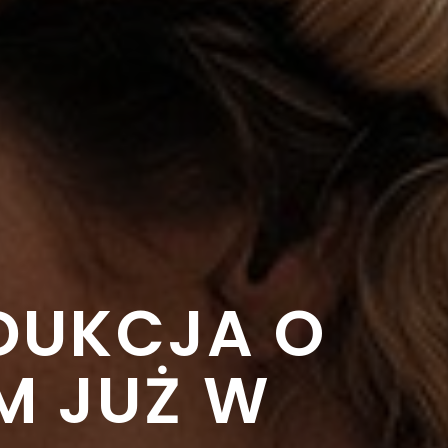
DUKCJA O
M JUŻ W