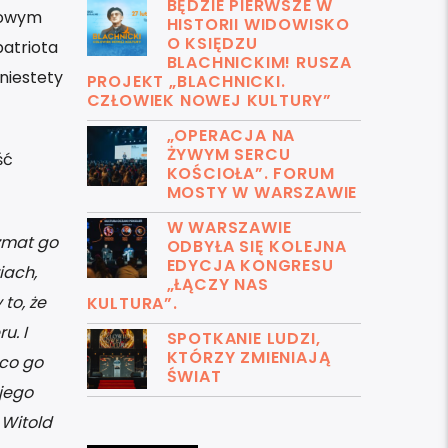
BĘDZIE PIERWSZE W
zowym
HISTORII WIDOWISKO
O KSIĘDZU
patriota
BLACHNICKIM! RUSZA
niestety
PROJEKT „BLACHNICKI.
CZŁOWIEK NOWEJ KULTURY”
„OPERACJA NA
ŻYWYM SERCU
ść
KOŚCIOŁA”. FORUM
MOSTY W WARSZAWIE
W WARSZAWIE
yzmat go
ODBYŁA SIĘ KOLEJNA
EDYCJA KONGRESU
iach,
„ŁĄCZY NAS
to, że
KULTURA”.
u. I
SPOTKANIE LUDZI,
KTÓRZY ZMIENIAJĄ
 co go
ŚWIAT
 jego
 Witold