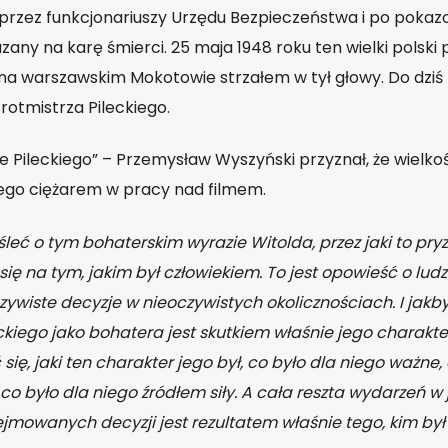
 przez funkcjonariuszy Urzędu Bezpieczeństwa i po poka
zany na karę śmierci. 25 maja 1948 roku ten wielki polski 
na warszawskim Mokotowie strzałem w tył głowy. Do dziś 
rotmistrza Pileckiego.
e Pileckiego” – Przemysław Wyszyński przyznał, że wielko
niego ciężarem w pracy nad filmem.
śleć o tym bohaterskim wyrazie Witolda, przez jaki to pr
ię na tym, jakim był człowiekiem. To jest opowieść o ludz
iste decyzje w nieoczywistych okolicznościach. I jakby 
kiego jako bohatera jest skutkiem właśnie jego charakter
ę, jaki ten charakter jego był, co było dla niego ważne,
co było dla niego źródłem siły. A cała reszta wydarzeń w
ejmowanych decyzji jest rezultatem właśnie tego, kim był