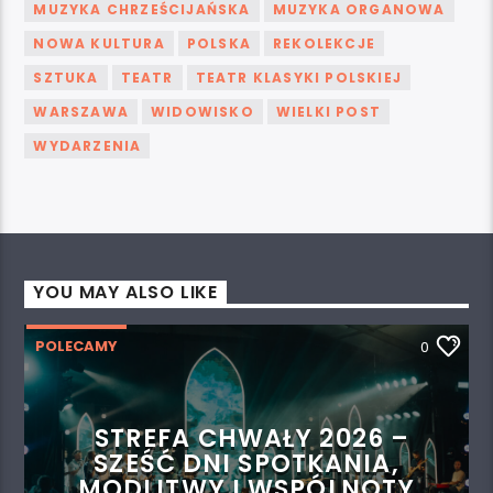
MUZYKA CHRZEŚCIJAŃSKA
MUZYKA ORGANOWA
NOWA KULTURA
POLSKA
REKOLEKCJE
SZTUKA
TEATR
TEATR KLASYKI POLSKIEJ
WARSZAWA
WIDOWISKO
WIELKI POST
WYDARZENIA
YOU MAY ALSO LIKE
POLECAMY
0
STREFA CHWAŁY 2026 –
SZEŚĆ DNI SPOTKANIA,
MODLITWY I WSPÓLNOTY