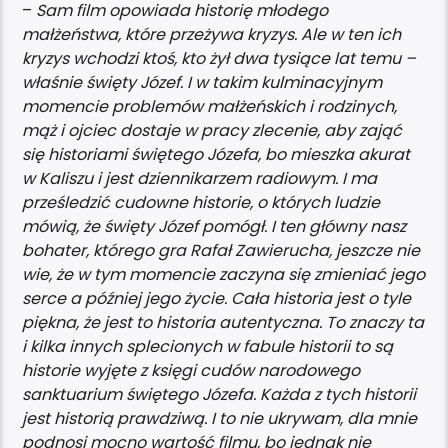
–
Sam film opowiada historię młodego
małżeństwa, które przeżywa kryzys. Ale w ten ich
kryzys wchodzi ktoś, kto żył dwa tysiące lat temu –
właśnie święty Józef. I w takim kulminacyjnym
momencie problemów małżeńskich i rodzinych,
mąż i ojciec dostaje w pracy zlecenie, aby zająć
się historiami świętego Józefa, bo mieszka akurat
w Kaliszu i jest dziennikarzem radiowym. I ma
prześledzić cudowne historie, o których ludzie
mówią, że święty Józef pomógł. I ten główny nasz
bohater, którego gra Rafał Zawierucha, jeszcze nie
wie, że w tym momencie zaczyna się zmieniać jego
serce a później jego życie. Cała historia jest o tyle
piękna, że jest to historia autentyczna. To znaczy ta
i kilka innych splecionych w fabule historii to są
historie wyjęte z księgi cudów narodowego
sanktuarium świętego Józefa. Każda z tych historii
jest historią prawdziwą. I to nie ukrywam, dla mnie
podnosi mocno wartość filmu, bo jednak nie