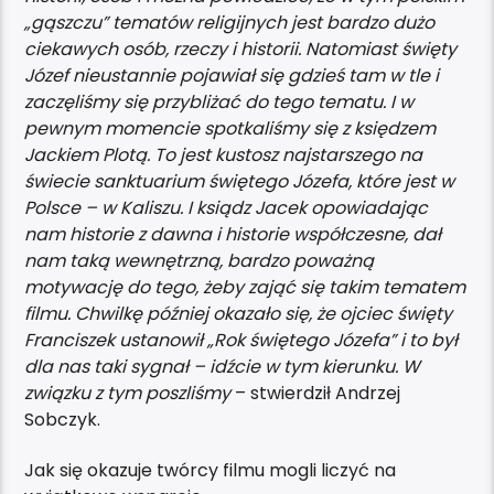
„gąszczu” tematów religijnych jest bardzo dużo
ciekawych osób, rzeczy i historii. Natomiast święty
Józef nieustannie pojawiał się gdzieś tam w tle i
zaczęliśmy się przybliżać do tego tematu. I w
pewnym momencie spotkaliśmy się z księdzem
Jackiem Plotą. To jest kustosz najstarszego na
świecie sanktuarium świętego Józefa, które jest w
Polsce – w Kaliszu. I ksiądz Jacek opowiadając
nam historie z dawna i historie współczesne, dał
nam taką wewnętrzną, bardzo poważną
motywację do tego, żeby zająć się takim tematem
filmu. Chwilkę później okazało się, że ojciec święty
Franciszek ustanowił „Rok świętego Józefa” i to był
dla nas taki sygnał – idźcie w tym kierunku. W
związku z tym poszliśmy
– stwierdził Andrzej
Sobczyk.
Jak się okazuje twórcy filmu mogli liczyć na