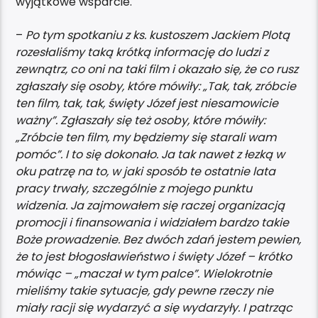
wyjątkowe wsparcie.
–
Po tym spotkaniu z ks. kustoszem Jackiem Plotą
rozesłaliśmy taką krótką informację do ludzi z
zewnątrz, co oni na taki film i okazało się, że co rusz
zgłaszały się osoby, które mówiły: „Tak, tak, zróbcie
ten film, tak, tak, święty Józef jest niesamowicie
ważny”. Zgłaszały się też osoby, które mówiły:
„Zróbcie ten film, my będziemy się starali wam
pomóc”. I to się dokonało. Ja tak nawet z łezką w
oku patrzę na to, w jaki sposób te ostatnie lata
pracy trwały, szczególnie z mojego punktu
widzenia. Ja zajmowałem się raczej organizacją
promocji i finansowania i widziałem bardzo takie
Boże prowadzenie. Bez dwóch zdań jestem pewien,
że to jest błogosławieństwo i święty Józef – krótko
mówiąc – „maczał w tym palce”. Wielokrotnie
mieliśmy takie sytuacje, gdy pewne rzeczy nie
miały racji się wydarzyć a się wydarzyły. I patrząc