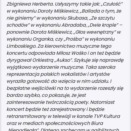
Zbigniewa Herberta. Usłyszymy takie jak: „Czułość”
w wykonaniu Doroty Miśkiewicz, „Ballada o tym, że
nie giniemy” w wykonaniu Skubasa, „Ze szczytu
schodów” w wykonaniu Abradaba, „Dwie krople” –
ponownie Dorota Miśkiewicz, „Głos wewnętrzny” w
wykonaniu Organka, czy „Prośba” w wykonaniu
Limboskiego. Za kierownictwo muzyczne tego
koncertu odpowiada Miłosz Wośko i on też będzie
dyrygował Orkiestrą „Aukso”. Szykuje się naprawdę
wyjątkowo wydarzenie muzyczne. Taka szeroka
reprezentacja polskich wokalistów i artystów
wyraziła gotowość do wzięcia w nim udziału. I
bezpłatne wejściówki na to wydarzenie rozeszły się
bardzo szybko, co pokazuje, że jest
zainteresowanie twórczością poety. Natomiast
koncert będzie też zarejestrowany i będzie
retransmitowany w telewizji w kanale TVP Kultura
oraz w mediach społecznościowych Biura
„Niepodległa”. Dlatego zachęcam w najbliższych