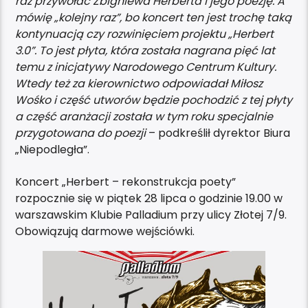
raz przywołać Zbigniewa Herberta i jego poezję. A
mówię „kolejny raz”, bo koncert ten jest trochę taką
kontynuacją czy rozwinięciem projektu „Herbert
3.0”. To jest płyta, która została nagrana pięć lat
temu z inicjatywy Narodowego Centrum Kultury.
Wtedy też za kierownictwo odpowiadał Miłosz
Wośko i część utworów będzie pochodzić z tej płyty
a część aranżacji została w tym roku specjalnie
przygotowana do poezji
– podkreślił dyrektor Biura
„Niepodległa”.
Koncert „Herbert – rekonstrukcja poety”
rozpocznie się w piątek 28 lipca o godzinie 19.00 w
warszawskim Klubie Palladium przy ulicy Złotej 7/9.
Obowiązują darmowe wejściówki.