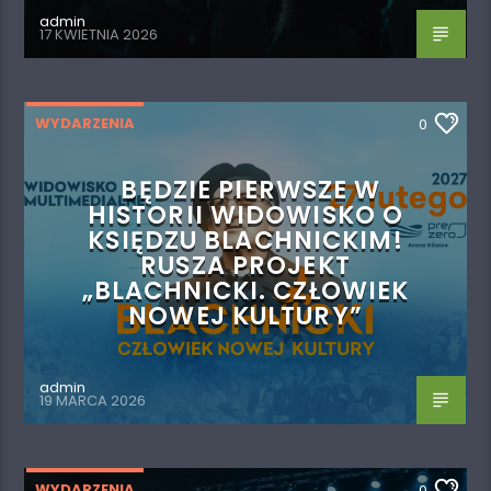
admin
17 KWIETNIA 2026
WYDARZENIA
0
BĘDZIE PIERWSZE W
HISTORII WIDOWISKO O
KSIĘDZU BLACHNICKIM!
RUSZA PROJEKT
„BLACHNICKI. CZŁOWIEK
NOWEJ KULTURY”
admin
19 MARCA 2026
WYDARZENIA
0