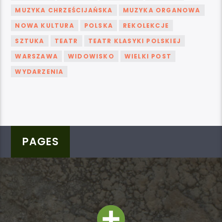
MUZYKA CHRZEŚCIJAŃSKA
MUZYKA ORGANOWA
NOWA KULTURA
POLSKA
REKOLEKCJE
SZTUKA
TEATR
TEATR KLASYKI POLSKIEJ
WARSZAWA
WIDOWISKO
WIELKI POST
WYDARZENIA
PAGES