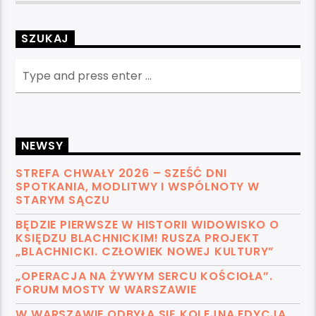
SZUKAJ
NEWSY
STREFA CHWAŁY 2026 – SZEŚĆ DNI
SPOTKANIA, MODLITWY I WSPÓLNOTY W
STARYM SĄCZU
BĘDZIE PIERWSZE W HISTORII WIDOWISKO O
KSIĘDZU BLACHNICKIM! RUSZA PROJEKT
„BLACHNICKI. CZŁOWIEK NOWEJ KULTURY”
„OPERACJA NA ŻYWYM SERCU KOŚCIOŁA”.
FORUM MOSTY W WARSZAWIE
W WARSZAWIE ODBYŁA SIĘ KOLEJNA EDYCJA