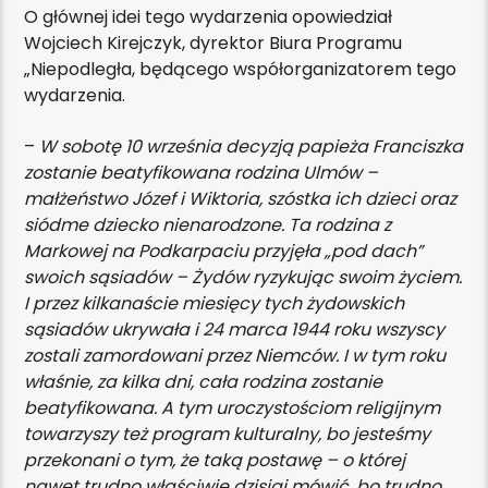
O głównej idei tego wydarzenia opowiedział
Wojciech Kirejczyk, dyrektor Biura Programu
„Niepodległa, będącego współorganizatorem tego
wydarzenia.
–
W sobotę 10 września decyzją papieża Franciszka
zostanie beatyfikowana rodzina Ulmów –
małżeństwo Józef i Wiktoria, szóstka ich dzieci oraz
siódme dziecko nienarodzone. Ta rodzina z
Markowej na Podkarpaciu przyjęła „pod dach”
swoich sąsiadów – Żydów ryzykując swoim życiem.
I przez kilkanaście miesięcy tych żydowskich
sąsiadów ukrywała i 24 marca 1944 roku wszyscy
zostali zamordowani przez Niemców. I w tym roku
właśnie, za kilka dni, cała rodzina zostanie
beatyfikowana. A tym uroczystościom religijnym
towarzyszy też program kulturalny, bo jesteśmy
przekonani o tym, że taką postawę – o której
nawet trudno właściwie dzisiaj mówić, bo trudno