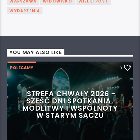
WARSZAWA
WIDOWISKO
WIELKI POST
WYDARZENIA
YOU MAY ALSO LIKE
POLECAMY
0
STREFA CHWAŁY 2026 –
SZEŚĆ DNI SPOTKANIA,
MODLITWY I WSPÓLNOTY
W STARYM SĄCZU