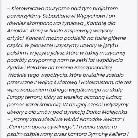
–
Kierownictwo muzyczne nad tym projektem
powierzyliśmy Sebastianowi Wypychowi i on
również skomponował tytułową „Kantatę dla
Aniołów”, którą w finale zaśpiewają wszyscy
artyści. Koncert można podzielić na takie główne
części. W pierwszej usłyszymy utwory w języku
polskim i w języku jidysz, które w takiej muzycznej
podróży przypomną nam te setki lat współżycia
Żydów i Polaków na terenie Rzeczpospolitej.
Właśnie tego współżycia, które brutalnie zostało
przerwane II wojną światową i Holokaustem, ale też
wprowadzeniem takiego wyjątkowego na skalę
Europy terroru, który za wszelką okazaną ludzką
pomoc karał śmiercią. W drugiej części usłyszymy
utwory z albumów pod dyrekcją Darka Malejonka
– „Panny Sprawiedliwe wśród Narodów Świata” i
„Centrum oporu cywilnego”. I trzecia część to
psalm zaśpiewany przez kantora Symchę Kellera i