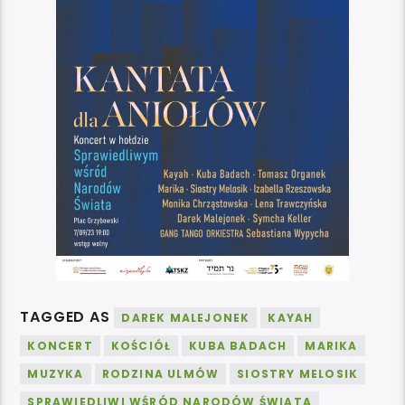
TAGGED AS
DAREK MALEJONEK
KAYAH
KONCERT
KOŚCIÓŁ
KUBA BADACH
MARIKA
MUZYKA
RODZINA ULMÓW
SIOSTRY MELOSIK
SPRAWIEDLIWI WŚRÓD NARODÓW ŚWIATA