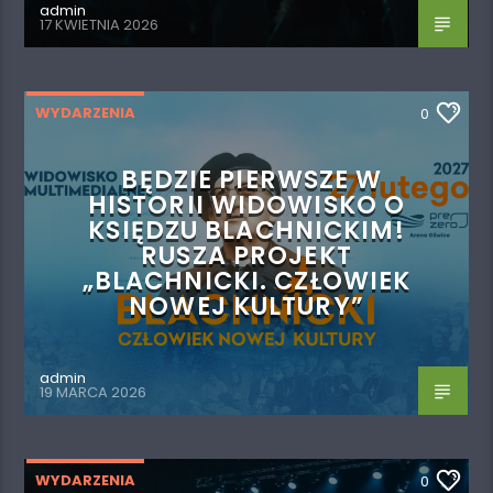
admin
17 KWIETNIA 2026
WYDARZENIA
0
BĘDZIE PIERWSZE W
HISTORII WIDOWISKO O
KSIĘDZU BLACHNICKIM!
RUSZA PROJEKT
„BLACHNICKI. CZŁOWIEK
NOWEJ KULTURY”
admin
19 MARCA 2026
WYDARZENIA
0