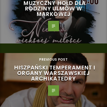
MUZYCZNY HOŁD DLA
RODZINY ULMÓW W
MARKOWEJ
PREVIOUS POST
HISZPAŃSKI TEMPERAMENT I
ORGANY WARSZAWSKIEJ
ARCHIKATEDRY