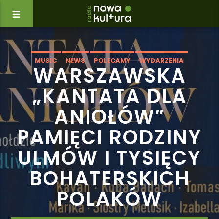
MUSIC
NEWS
POLECAMY
WYDARZENIA
WARSZAWSKA
„KANTATA DLA
ANIOŁÓW”
PAMIĘCI RODZINY
ULMÓW I TYSIĘCY
BOHATERSKICH
POLAKÓW