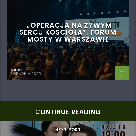
„OPERACJA NA ŻYWYM
SERCU KOŚCIOŁA”. FORUM
MOSTY W WARSZAWIE
admin
1 GRUDNIA 2025
CONTINUE READING
NEXT POST