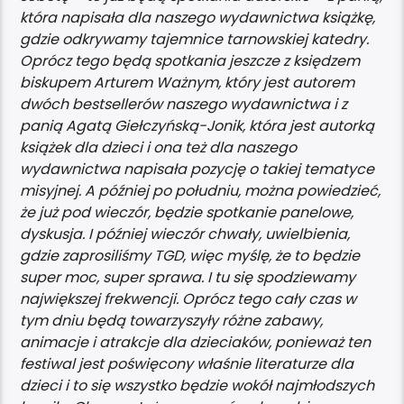
która napisała dla naszego wydawnictwa książkę,
gdzie odkrywamy tajemnice tarnowskiej katedry.
Oprócz tego będą spotkania jeszcze z księdzem
biskupem Arturem Ważnym, który jest autorem
dwóch bestsellerów naszego wydawnictwa i z
panią Agatą Giełczyńską-Jonik, która jest autorką
książek dla dzieci i ona też dla naszego
wydawnictwa napisała pozycję o takiej tematyce
misyjnej. A później po południu, można powiedzieć,
że już pod wieczór, będzie spotkanie panelowe,
dyskusja. I później wieczór chwały, uwielbienia,
gdzie zaprosiliśmy TGD, więc myślę, że to będzie
super moc, super sprawa. I tu się spodziewamy
największej frekwencji. Oprócz tego cały czas w
tym dniu będą towarzyszyły różne zabawy,
animacje i atrakcje dla dzieciaków, ponieważ ten
festiwal jest poświęcony właśnie literaturze dla
dzieci i to się wszystko będzie wokół najmłodszych