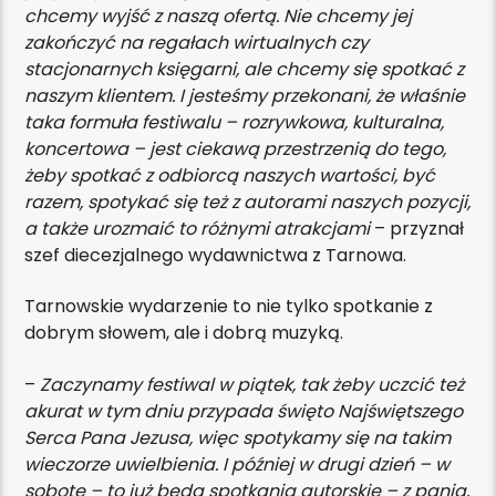
chcemy wyjść z naszą ofertą. Nie chcemy jej
zakończyć na regałach wirtualnych czy
stacjonarnych księgarni, ale chcemy się spotkać z
naszym klientem. I jesteśmy przekonani, że właśnie
taka formuła festiwalu – rozrywkowa, kulturalna,
koncertowa – jest ciekawą przestrzenią do tego,
żeby spotkać z odbiorcą naszych wartości, być
razem, spotykać się też z autorami naszych pozycji,
a także urozmaić to różnymi atrakcjami
– przyznał
szef diecezjalnego wydawnictwa z Tarnowa.
Tarnowskie wydarzenie to nie tylko spotkanie z
dobrym słowem, ale i dobrą muzyką.
–
Zaczynamy festiwal w piątek, tak żeby uczcić też
akurat w tym dniu przypada święto Najświętszego
Serca Pana Jezusa, więc spotykamy się na takim
wieczorze uwielbienia. I później w drugi dzień – w
sobotę – to już będą spotkania autorskie – z panią,