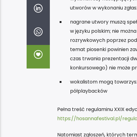
utworów w wykonaniu zgła
nagrane utwory muszą speł
w języku polskim; nie moż
rozrywkowych poprzez podkł
temat piosenki powinien zawi
czas trwania prezentacji 
konkursowego) nie może prz
wokalistom mogą towarzys
półplaybacków
Pełna treść regulaminu XXIX edy
https://hosannafestival.pl/regul
Natomiast zgłoszeń, których ter