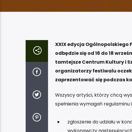
XXIX edycja Ogólnopolskiego F
odbędzie się od 16 do 18 wrześ
tamtejsze Centrum Kultury i Sz
organizatorzy festiwalu ocze
zaprezentować się podczas k
Wszyscy artyści, którzy chcą wys
spełnienia wymagań regulaminu i
zgłoszenie do udziału w ko
wykonawczy następujących 