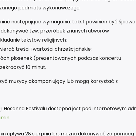
szanego podmiotu wykonawczego.
niać następujące wymagania: tekst powinien być śpiewa
na dokonywać tzw. przeróbek znanych utworów
adanie tekstów religijnych;
erać treści i wartości chrześcijańskie;
dwóch piosenek (prezentowanych podczas koncertu
ekroczyć 10 minut.
zyć muzycy akompaniujący lub mogą korzystać z
cji Hosanna Festivalu dostępna jest pod internetowym ad
amin
min upływa 28 sierpnia br., można dokonywać za pomocą