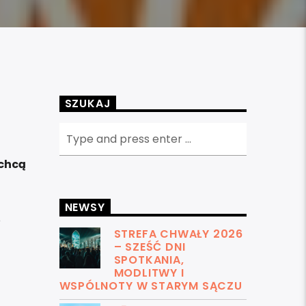
SZUKAJ
 chcą
NEWSY
o
STREFA CHWAŁY 2026
– SZEŚĆ DNI
SPOTKANIA,
MODLITWY I
WSPÓLNOTY W STARYM SĄCZU