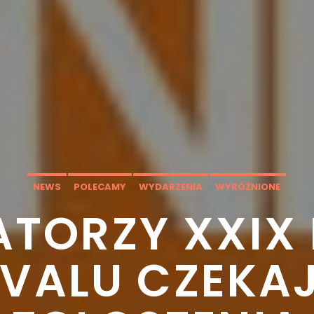
NEWS
POLECAMY
WYDARZENIA
WYRÓŻNIONE
ATORZY XXIX
IVALU CZEKA