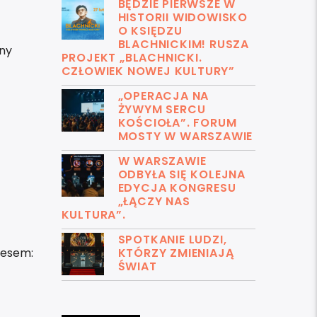
BĘDZIE PIERWSZE W
HISTORII WIDOWISKO
O KSIĘDZU
BLACHNICKIM! RUSZA
ny
PROJEKT „BLACHNICKI.
CZŁOWIEK NOWEJ KULTURY”
„OPERACJA NA
ŻYWYM SERCU
KOŚCIOŁA”. FORUM
MOSTY W WARSZAWIE
W WARSZAWIE
ODBYŁA SIĘ KOLEJNA
EDYCJA KONGRESU
„ŁĄCZY NAS
KULTURA”.
SPOTKANIE LUDZI,
KTÓRZY ZMIENIAJĄ
resem:
ŚWIAT