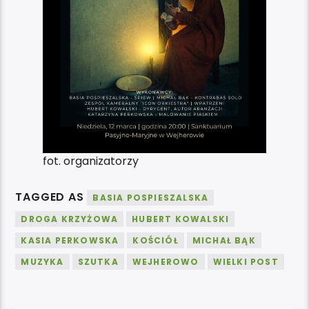
fot. organizatorzy
TAGGED AS
BASIA POSPIESZALSKA
DROGA KRZYŻOWA
HUBERT KOWALSKI
KASIA PERKOWSKA
KOŚCIÓŁ
MICHAŁ BĄK
MUZYKA
SZUTKA
WEJHEROWO
WIELKI POST