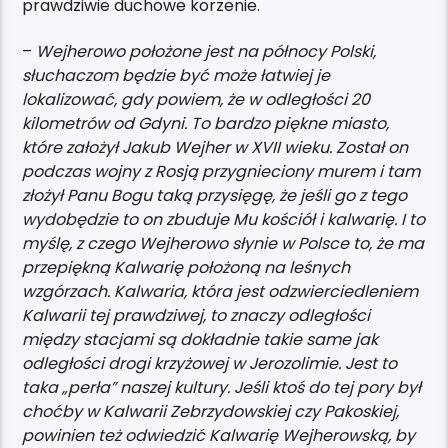
prawdziwie duchowe korzenie.
–
Wejherowo położone jest na północy Polski,
słuchaczom będzie być może łatwiej je
lokalizować, gdy powiem, że w odległości 20
kilometrów od Gdyni. To bardzo piękne miasto,
które założył Jakub Wejher w XVII wieku. Został on
podczas wojny z Rosją przygnieciony murem i tam
złożył Panu Bogu taką przysięgę, że jeśli go z tego
wydobędzie to on zbuduje Mu kościół i kalwarię. I to
myślę, z czego Wejherowo słynie w Polsce to, że ma
przepiękną Kalwarię położoną na leśnych
wzgórzach. Kalwaria, która jest odzwierciedleniem
Kalwarii tej prawdziwej, to znaczy odległości
między stacjami są dokładnie takie same jak
odległości drogi krzyżowej w Jerozolimie. Jest to
taka „perła” naszej kultury. Jeśli ktoś do tej pory był
choćby w Kalwarii Zebrzydowskiej czy Pakoskiej,
powinien też odwiedzić Kalwarię Wejherowską, by