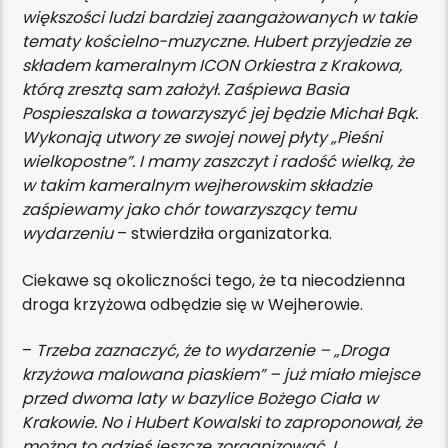
większości ludzi bardziej zaangażowanych w takie
tematy kościelno-muzyczne. Hubert przyjedzie ze
składem kameralnym ICON Orkiestra z Krakowa,
którą zresztą sam założył. Zaśpiewa Basia
Pospieszalska a towarzyszyć jej będzie Michał Bąk.
Wykonają utwory ze swojej nowej płyty „Pieśni
wielkopostne”. I mamy zaszczyt i radość wielką, że
w takim kameralnym wejherowskim składzie
zaśpiewamy jako chór towarzyszący temu
wydarzeniu
– stwierdziła organizatorka.
Ciekawe są okoliczności tego, że ta niecodzienna
droga krzyżowa odbędzie się w Wejherowie.
–
Trzeba zaznaczyć, że to wydarzenie – „Droga
krzyżowa malowana piaskiem” – już miało miejsce
przed dwoma laty w bazylice Bożego Ciała w
Krakowie. No i Hubert Kowalski to zaproponował, że
można to gdzieś jeszcze zorganizować. I