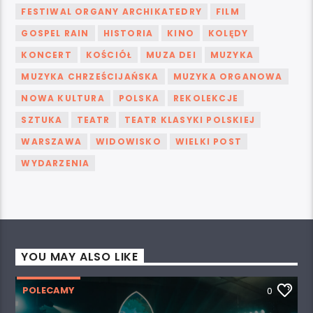
FESTIWAL ORGANY ARCHIKATEDRY
FILM
GOSPEL RAIN
HISTORIA
KINO
KOLĘDY
KONCERT
KOŚCIÓŁ
MUZA DEI
MUZYKA
MUZYKA CHRZEŚCIJAŃSKA
MUZYKA ORGANOWA
NOWA KULTURA
POLSKA
REKOLEKCJE
SZTUKA
TEATR
TEATR KLASYKI POLSKIEJ
WARSZAWA
WIDOWISKO
WIELKI POST
WYDARZENIA
YOU MAY ALSO LIKE
POLECAMY
0