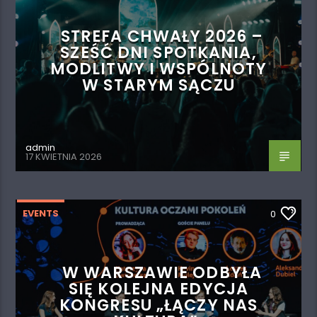
STREFA CHWAŁY 2026 –
SZEŚĆ DNI SPOTKANIA,
MODLITWY I WSPÓLNOTY
W STARYM SĄCZU
admin
17 KWIETNIA 2026
EVENTS
0
W WARSZAWIE ODBYŁA
SIĘ KOLEJNA EDYCJA
KONGRESU „ŁĄCZY NAS