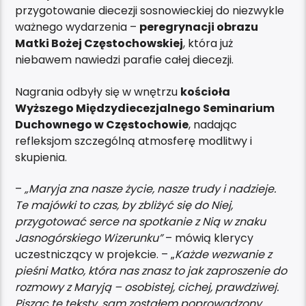
przygotowanie diecezji sosnowieckiej do niezwykle
ważnego wydarzenia –
peregrynacji obrazu
Matki Bożej Częstochowskiej
, która już
niebawem nawiedzi parafie całej diecezji.
Nagrania odbyły się w wnętrzu
kościoła
Wyższego Międzydiecezjalnego Seminarium
Duchownego w Częstochowie
, nadając
refleksjom szczególną atmosferę modlitwy i
skupienia.
–
„Maryja zna nasze życie, nasze trudy i nadzieje.
Te majówki to czas, by zbliżyć się do Niej,
przygotować serce na spotkanie z Nią w znaku
Jasnogórskiego Wizerunku”
– mówią klerycy
uczestniczący w projekcie. – „
Każde wezwanie z
pieśni Matko, która nas znasz to jak zaproszenie do
rozmowy z Maryją – osobistej, cichej, prawdziwej.
Pisząc te teksty, sam zostałem poprowadzony