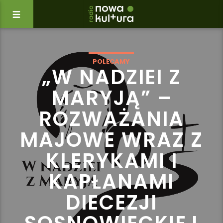
POLECAMY
„W NADZIEI Z
MARYJĄ” –
ROZWAŻANIA
MAJOWE WRAZ Z
KLERYKAMI I
KAPŁANAMI
DIECEZJI