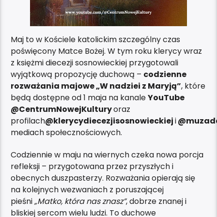
Maj to w Kościele katolickim szczególny czas
poświęcony Matce Bożej. W tym roku klerycy wraz
z księżmi diecezji sosnowieckiej przygotowali
wyjątkową propozycję duchową –
codzienne
rozważania majowe „W nadziei z Maryją”
, które
będą dostępne od 1 maja na kanale
YouTube
@CentrumNowejKultury
oraz
profilach
@klerycydiecezjisosnowieckiej
i
@muzad
mediach społecznościowych.
Codziennie w maju na wiernych czeka nowa porcja
refleksji – przygotowana przez przyszłych i
obecnych duszpasterzy. Rozważania opierają się
na kolejnych wezwaniach z poruszającej
pieśni
„Matko, która nas znasz”
, dobrze znanej i
bliskiej sercom wielu ludzi. To duchowe