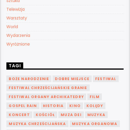
Sztuka
Telewizja
Warsztaty
World
Wydarzenia
Wyróżnione
TAGI
BOŻE NARODZENIE
DOBRE MIEJSCE
FESTIWAL
FESTIWAL CHRZEŚCIJAŃSKIE GRANIE
FESTIWAL ORGANY ARCHIKATEDRY
FILM
GOSPEL RAIN
HISTORIA
KINO
KOLĘDY
KONCERT
KOŚCIÓŁ
MUZA DEI
MUZYKA
MUZYKA CHRZEŚCIJAŃSKA
MUZYKA ORGANOWA