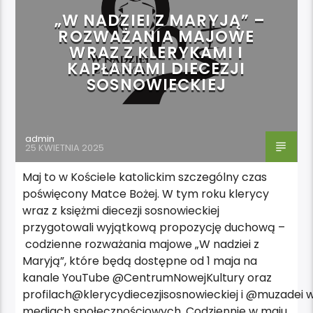
„W NADZIEI Z MARYJĄ” –
ROZWAŻANIA MAJOWE
WRAZ Z KLERYKAMI I
KAPŁANAMI DIECEZJI
SOSNOWIECKIEJ
admin
25 KWIETNIA 2025
Maj to w Kościele katolickim szczególny czas
poświęcony Matce Bożej. W tym roku klerycy
wraz z księżmi diecezji sosnowieckiej
przygotowali wyjątkową propozycję duchową –
codzienne rozważania majowe „W nadziei z
Maryją”, które będą dostępne od 1 maja na
kanale YouTube @CentrumNowejKultury oraz
profilach@klerycydiecezjisosnowieckiej i @muzadei 
mediach społecznościowych. Codziennie w maju