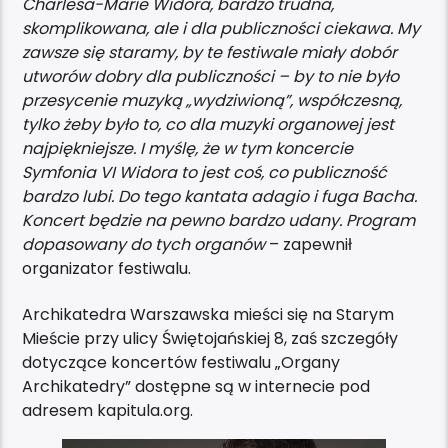
Charlesa-Marie Widora, bardzo trudna,
skomplikowana, ale i dla publiczności ciekawa. My
zawsze się staramy, by te festiwale miały dobór
utworów dobry dla publiczności – by to nie było
przesycenie muzyką „wydziwioną”, współczesną,
tylko żeby było to, co dla muzyki organowej jest
najpiękniejsze. I myślę, że w tym koncercie
Symfonia VI Widora to jest coś, co publiczność
bardzo lubi. Do tego kantata adagio i fuga Bacha.
Koncert będzie na pewno bardzo udany. Program
dopasowany do tych organów
– zapewnił
organizator festiwalu.
Archikatedra Warszawska mieści się na Starym
Mieście przy ulicy Świętojańskiej 8, zaś szczegóły
dotyczące koncertów festiwalu „Organy
Archikatedry” dostępne są w internecie pod
adresem kapitula.org.