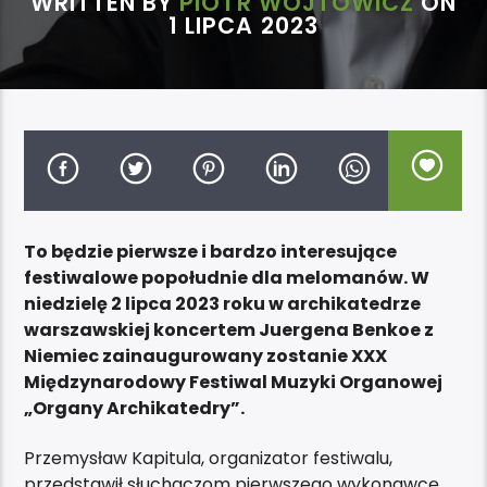
WRITTEN BY
PIOTR WOJTOWICZ
ON
1 LIPCA 2023
To będzie pierwsze i bardzo interesujące
festiwalowe popołudnie dla melomanów. W
niedzielę 2 lipca 2023 roku w archikatedrze
warszawskiej koncertem Juergena Benkoe z
Niemiec zainaugurowany zostanie XXX
Międzynarodowy Festiwal Muzyki Organowej
„Organy Archikatedry”.
Przemysław Kapitula, organizator festiwalu,
przedstawił słuchaczom pierwszego wykonawcę.