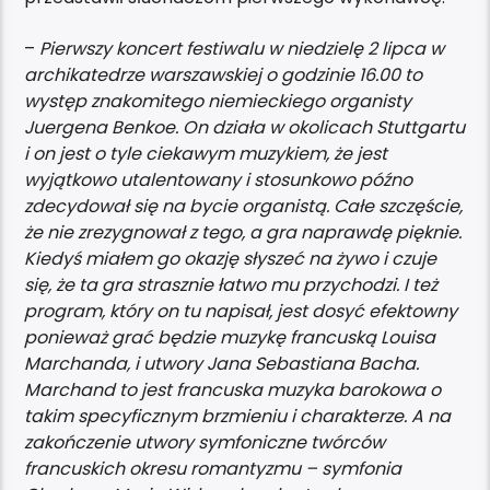
–
Pierwszy koncert festiwalu w niedzielę 2 lipca w
archikatedrze warszawskiej o godzinie 16.00 to
występ znakomitego niemieckiego organisty
Juergena Benkoe. On działa w okolicach Stuttgartu
i on jest o tyle ciekawym muzykiem, że jest
wyjątkowo utalentowany i stosunkowo późno
zdecydował się na bycie organistą. Całe szczęście,
że nie zrezygnował z tego, a gra naprawdę pięknie.
Kiedyś miałem go okazję słyszeć na żywo i czuje
się, że ta gra strasznie łatwo mu przychodzi. I też
program, który on tu napisał, jest dosyć efektowny
ponieważ grać będzie muzykę francuską Louisa
Marchanda, i utwory Jana Sebastiana Bacha.
Marchand to jest francuska muzyka barokowa o
takim specyficznym brzmieniu i charakterze. A na
zakończenie utwory symfoniczne twórców
francuskich okresu romantyzmu – symfonia