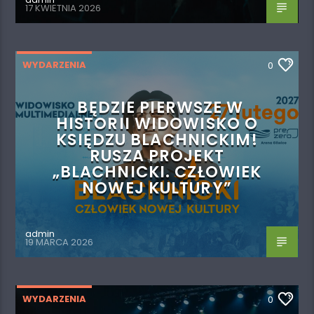
17 KWIETNIA 2026
WYDARZENIA
0
BĘDZIE PIERWSZE W
HISTORII WIDOWISKO O
KSIĘDZU BLACHNICKIM!
RUSZA PROJEKT
„BLACHNICKI. CZŁOWIEK
NOWEJ KULTURY”
admin
19 MARCA 2026
WYDARZENIA
0