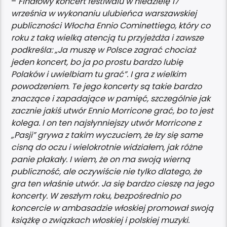
–
Finałowy koncert festiwalu w niedzielę 17
września w wykonaniu ulubieńca warszawskiej
publiczności Włocha Ennio Cominettiego, który co
roku z taką wielką atencją tu przyjeżdża i zawsze
podkreśla: „Ja muszę w Polsce zagrać chociaż
jeden koncert, bo ja po prostu bardzo lubię
Polaków i uwielbiam tu grać”. I gra z wielkim
powodzeniem. Te jego koncerty są takie bardzo
znaczące i zapadające w pamięć, szczególnie jak
zacznie jakiś utwór Ennio Morricone grać, bo to jest
kolega. I on ten najsłynniejszy utwór Morricone z
„Pasji” grywa z takim wyczuciem, że łzy się same
cisną do oczu i wielokrotnie widziałem, jak różne
panie płakały. I wiem, że on ma swoją wierną
publiczność, ale oczywiście nie tylko dlatego, że
gra ten właśnie utwór. Ja się bardzo cieszę na jego
koncerty. W zeszłym roku, bezpośrednio po
koncercie w ambasadzie włoskiej promował swoją
książkę o związkach włoskiej i polskiej muzyki.