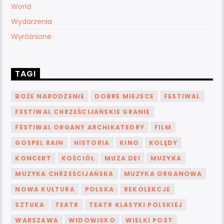
World
Wydarzenia
Wyróżnione
TAGI
BOŻE NARODZENIE
DOBRE MIEJSCE
FESTIWAL
FESTIWAL CHRZEŚCIJAŃSKIE GRANIE
FESTIWAL ORGANY ARCHIKATEDRY
FILM
GOSPEL RAIN
HISTORIA
KINO
KOLĘDY
KONCERT
KOŚCIÓŁ
MUZA DEI
MUZYKA
MUZYKA CHRZEŚCIJAŃSKA
MUZYKA ORGANOWA
NOWA KULTURA
POLSKA
REKOLEKCJE
SZTUKA
TEATR
TEATR KLASYKI POLSKIEJ
WARSZAWA
WIDOWISKO
WIELKI POST