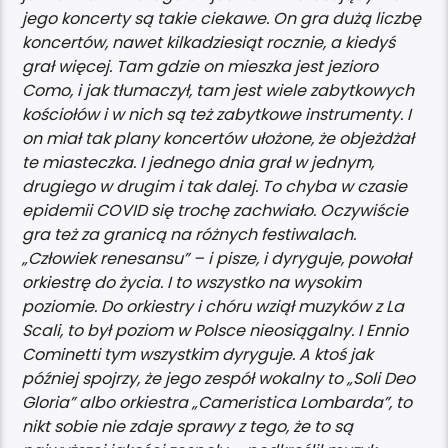
jego koncerty są takie ciekawe. On gra dużą liczbę
koncertów, nawet kilkadziesiąt rocznie, a kiedyś
grał więcej. Tam gdzie on mieszka jest jezioro
Como, i jak tłumaczył, tam jest wiele zabytkowych
kościołów i w nich są też zabytkowe instrumenty. I
on miał tak plany koncertów ułożone, że objeżdżał
te miasteczka. I jednego dnia grał w jednym,
drugiego w drugim i tak dalej. To chyba w czasie
epidemii COVID się trochę zachwiało. Oczywiście
gra też za granicą na różnych festiwalach.
„Człowiek renesansu” – i pisze, i dyryguje, powołał
orkiestrę do życia. I to wszystko na wysokim
poziomie. Do orkiestry i chóru wziął muzyków z La
Scali, to był poziom w Polsce nieosiągalny. I Ennio
Cominetti tym wszystkim dyryguje. A ktoś jak
później spojrzy, że jego zespół wokalny to „Soli Deo
Gloria” albo orkiestra „Cameristica Lombarda”, to
nikt sobie nie zdaje sprawy z tego, że to są