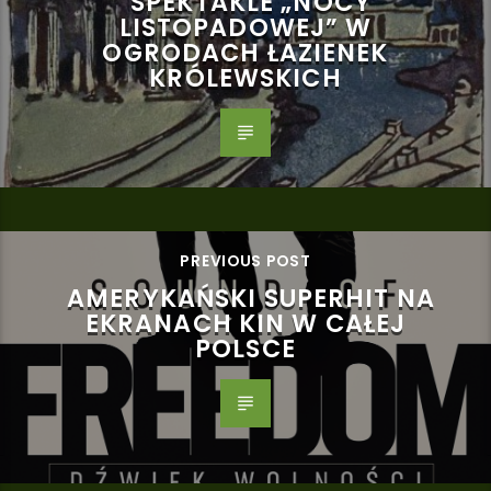
SPEKTAKLE „NOCY
LISTOPADOWEJ” W
OGRODACH ŁAZIENEK
KRÓLEWSKICH
PREVIOUS POST
AMERYKAŃSKI SUPERHIT NA
EKRANACH KIN W CAŁEJ
POLSCE