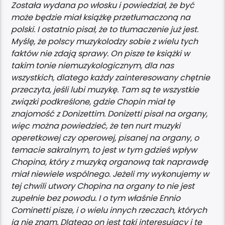
Została wydana po włosku i powiedział, że być
może będzie miał książkę przetłumaczoną na
polski. I ostatnio pisał, że to tłumaczenie już jest.
Myślę, że polscy muzykolodzy sobie z wielu tych
faktów nie zdają sprawy. On pisze te książki w
takim tonie niemuzykologicznym, dla nas
wszystkich, dlatego każdy zainteresowany chętnie
przeczyta, jeśli lubi muzykę. Tam są te wszystkie
związki podkreślone, gdzie Chopin miał tę
znajomość z Donizettim. Donizetti pisał na organy,
więc można powiedzieć, że ten nurt muzyki
operetkowej czy operowej, pisanej na organy, o
temacie sakralnym, to jest w tym gdzieś wpływ
Chopina, który z muzyką organową tak naprawdę
miał niewiele wspólnego. Jeżeli my wykonujemy w
tej chwili utwory Chopina na organy to nie jest
zupełnie bez powodu. I o tym właśnie Ennio
Cominetti pisze, i o wielu innych rzeczach, których
ja nie znam. Dlatego on jest taki interesujący i te