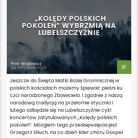
„KOLĘDY POLSKICH
POKOLEŃ” WYBRZMIĄ NA
LUBELSZCZYŹNIE
Piotr Wojtowicz
22 STYCZNIA 2023
Jeszcze do Święta Matki Bożej Gromnicznej w
polskich kościołach możemy śpiewać pieśni ku
czci narodzonego Zbawiciela. I zgodnie z naszą
narodową tradycją na przełomie stycznia i
lutego odbędzie się na Lubelszczyźnie cykl
koncertów zatytułowanych „Kolędy polskich
pokoleń”. Mózgiem tego przedsięwzięcia jest
Grzegorz Głuch, na co dzień lider chóru Gospel