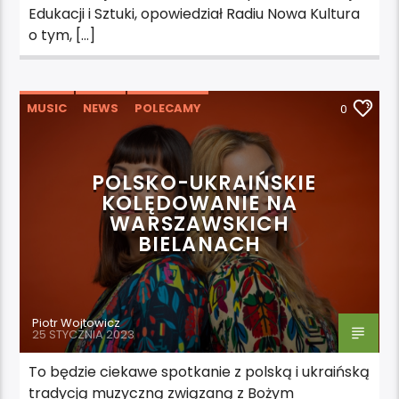
Edukacji i Sztuki, opowiedział Radiu Nowa Kultura
o tym, […]
MUSIC
NEWS
POLECAMY
0
WYDARZENIA
POLSKO-UKRAIŃSKIE
KOLĘDOWANIE NA
WARSZAWSKICH
BIELANACH
Piotr Wojtowicz
25 STYCZNIA 2023
To będzie ciekawe spotkanie z polską i ukraińską
tradycją muzyczną związaną z Bożym