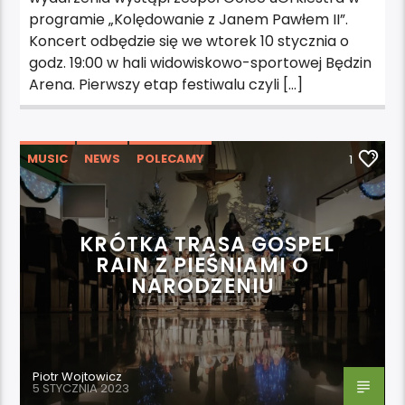
programie „Kolędowanie z Janem Pawłem II”.
Koncert odbędzie się we wtorek 10 stycznia o
godz. 19:00 w hali widowiskowo-sportowej Będzin
Arena. Pierwszy etap festiwalu czyli […]
MUSIC
NEWS
POLECAMY
1
WYDARZENIA
KRÓTKA TRASA GOSPEL
RAIN Z PIEŚNIAMI O
NARODZENIU
Piotr Wojtowicz
5 STYCZNIA 2023