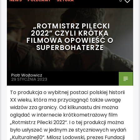
0
WYRÓŻNIONE
„ROTMISTRZ PILECKI
2022” CZYLI KRÓTKA
FILMOWA OPOWIEŚĆ O
SUPERBOHATERZE
Piotr Wojtowicz
29 STYCZNIA 2023
To produkcja o wybitnej postaci polskiej historii
XX wieku, która ma przyciągnąć także uwagę
widzów zza granicy. Od kilkunastu dni można
oglądać w internecie krótkometrażowy film
„Rotmistrz Pilecki 2022”. I o tej produkcji można
było usłyszeć w jednym ze styczniowych wydań
„Kulturalnej10”. Milosz Lodowski, prezes Fundacji