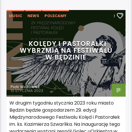
MUSIC
NEWS
POLECAMY
1
WYDARZENIA
KOLĘDY I PASTORAŁKI
WYBRZMIĄ NA FESTIWALU
W BĘDZINIE
Piotr Wojtowicz
10 STYCZNIA 2023
W drugim tygodniu stycznia 2023 roku miasto
Będzin będzie gospodarzem 29. edycji
Międzynarodowego Festiwalu Kolęd i Pastorałek
im. ks. Kazimierza Szwarlika. Na inaugurację tego
wydarzenia wystąpi zespół Golec uOrkiestra w