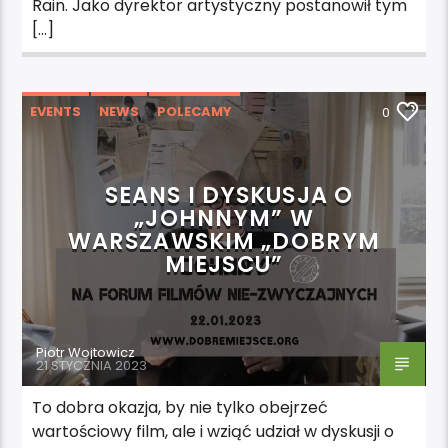
Rain. Jako dyrektor artystyczny postanowił tym
[…]
EVENTS
NEWS
POLECAMY
0
WYDARZENIA
SEANS I DYSKUSJA O
„JOHNNYM” W
WARSZAWSKIM „DOBRYM
MIEJSCU”
Piotr Wojtowicz
21 STYCZNIA 2023
To dobra okazja, by nie tylko obejrzeć
wartościowy film, ale i wziąć udział w dyskusji o