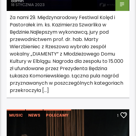
admin
18 STYCZNIA 2023
Za nami 29. Międzynarodowy Festiwal Kolęd i
Pastorałek im. ks. Kazimierza Szwarlika w
Będzinie.Najlepszym wykonawcą, jury pod
przewodnictwem prof. dr. hab. Marty
Wierzbieniec z Rzeszowa wybrało zespół
wokalny „DIAMENTY” z Młodzieżowego Domu
Kultury w Elblągu. Nagroda dla zespołu to 15.000
zł ufundowane przez Prezydenta Będzina
Łukasza Komoniewskiego. Łączna pula nagród
przyznawanych w poszczególnych kategoriach
przekroczyła […]
MUSIC
NEWS
POLECAMY
1
WYDARZENIA