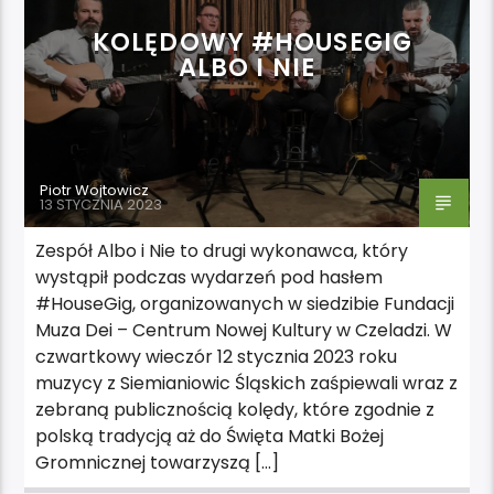
KOLĘDOWY #HOUSEGIG
ALBO I NIE
Piotr Wojtowicz
13 STYCZNIA 2023
Zespół Albo i Nie to drugi wykonawca, który
wystąpił podczas wydarzeń pod hasłem
#HouseGig, organizowanych w siedzibie Fundacji
Muza Dei – Centrum Nowej Kultury w Czeladzi. W
czwartkowy wieczór 12 stycznia 2023 roku
muzycy z Siemianiowic Śląskich zaśpiewali wraz z
zebraną publicznością kolędy, które zgodnie z
polską tradycją aż do Święta Matki Bożej
Gromnicznej towarzyszą […]