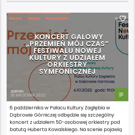
MUSIC
NEWS
POLECAMY
0
KONCERT GALOWY
„PRZEMIEŃ MÓJ CZAS”
FESTIWALU NOWEJ
KULTURY Z UDZIAŁEM
ORKIESTRY
SYMFONICZNEJ
admin
16 WRZEŚNIA 2022
6 października w Pałacu Kultury Zagłębia w
Dąbrowie Górniczej odbędzie się szczególny
koncert z udziałem 50-osobowej orkiestry pod
batutą Huberta Kowalskiego. Na scenie pojawią