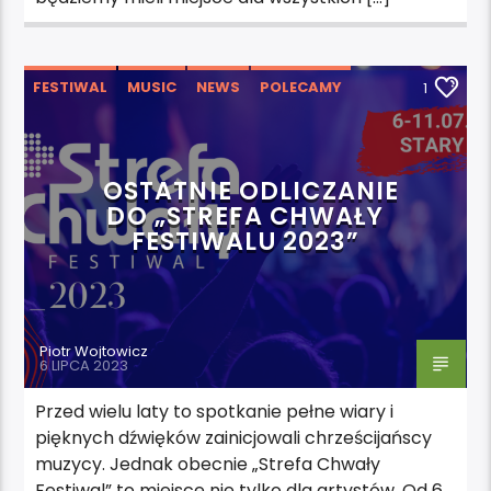
FESTIWAL
MUSIC
NEWS
POLECAMY
1
WYDARZENIA
OSTATNIE ODLICZANIE
DO „STREFA CHWAŁY
FESTIWALU 2023”
Piotr Wojtowicz
6 LIPCA 2023
Przed wielu laty to spotkanie pełne wiary i
pięknych dźwięków zainicjowali chrześcijańscy
muzycy. Jednak obecnie „Strefa Chwały
Festiwal” to miejsce nie tylko dla artystów. Od 6