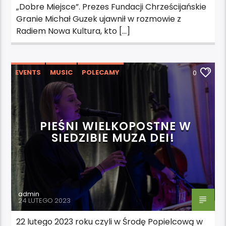
„Dobre Miejsce”. Prezes Fundacji Chrześcijańskie
Granie Michał Guzek ujawnił w rozmowie z
Radiem Nowa Kultura, kto […]
EVENTS
MUSIC
POLECAMY
0
WARSZTATY
WYDARZENIA
WYRÓŻNIONE
PIEŚNI WIELKOPOSTNE W
SIEDZIBIE MUZA DEI!
admin
24 LUTEGO 2023
22 lutego 2023 roku czyli w Środę Popielcową w