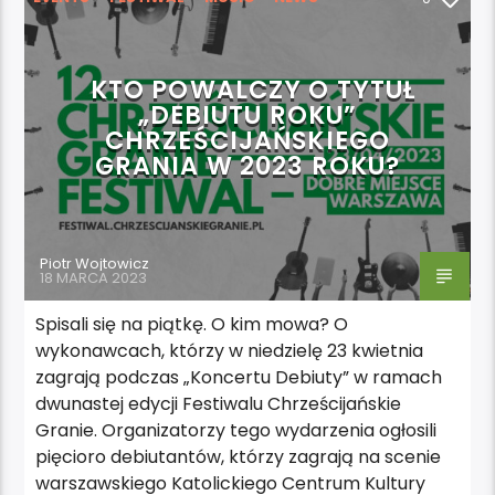
POLECAMY
KTO POWALCZY O TYTUŁ
„DEBIUTU ROKU”
CHRZEŚCIJAŃSKIEGO
GRANIA W 2023 ROKU?
Piotr Wojtowicz
18 MARCA 2023
Spisali się na piątkę. O kim mowa? O
wykonawcach, którzy w niedzielę 23 kwietnia
zagrają podczas „Koncertu Debiuty” w ramach
dwunastej edycji Festiwalu Chrześcijańskie
Granie. Organizatorzy tego wydarzenia ogłosili
pięcioro debiutantów, którzy zagrają na scenie
warszawskiego Katolickiego Centrum Kultury