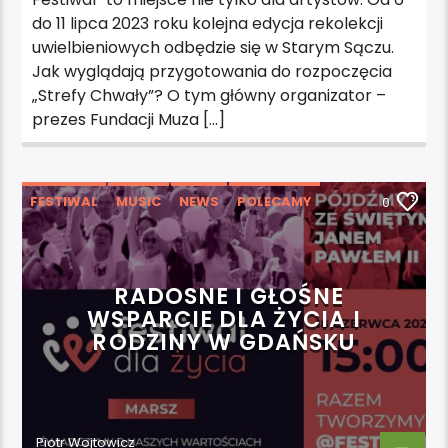
do 11 lipca 2023 roku kolejna edycja rekolekcji
uwielbieniowych odbędzie się w Starym Sączu.
Jak wyglądają przygotowania do rozpoczęcia
„Strefy Chwały”? O tym główny organizator –
prezes Fundacji Muza […]
FESTIWAL
MUSIC
NEWS
POLECAMY
0
WYDARZENIA
RADOSNE I GŁOŚNE
WSPARCIE DLA ŻYCIA I
RODZINY W GDAŃSKU
Piotr Wojtowicz