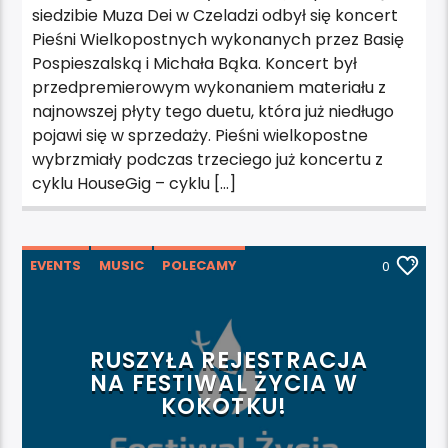
siedzibie Muza Dei w Czeladzi odbył się koncert
Pieśni Wielkopostnych wykonanych przez Basię
Pospieszalską i Michała Bąka. Koncert był
przedpremierowym wykonaniem materiału z
najnowszej płyty tego duetu, która już niedługo
pojawi się w sprzedaży. Pieśni wielkopostne
wybrzmiały podczas trzeciego już koncertu z
cyklu HouseGig – cyklu […]
EVENTS
MUSIC
POLECAMY
0
WARSZTATY
WYDARZENIA
WYRÓŻNIONE
RUSZYŁA REJESTRACJA
NA FESTIWAL ŻYCIA W
KOKOTKU!