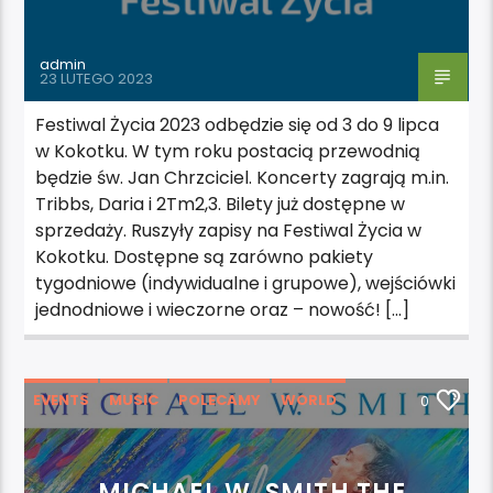
admin
23 LUTEGO 2023
Festiwal Życia 2023 odbędzie się od 3 do 9 lipca
w Kokotku. W tym roku postacią przewodnią
będzie św. Jan Chrzciciel. Koncerty zagrają m.in.
Tribbs, Daria i 2Tm2,3. Bilety już dostępne w
sprzedaży. Ruszyły zapisy na Festiwal Życia w
Kokotku. Dostępne są zarówno pakiety
tygodniowe (indywidualne i grupowe), wejściówki
jednodniowe i wieczorne oraz – nowość! […]
EVENTS
MUSIC
POLECAMY
WORLD
0
WYRÓŻNIONE
MICHAEL W. SMITH THE