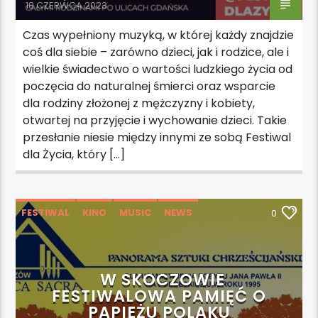
18 CZERWCA 2023
Czas wypełniony muzyką, w której każdy znajdzie
coś dla siebie – zarówno dzieci, jak i rodzice, ale i
wielkie świadectwo o wartości ludzkiego życia od
poczęcia do naturalnej śmierci oraz wsparcie
dla rodziny złożonej z mężczyzny i kobiety,
otwartej na przyjęcie i wychowanie dzieci. Takie
przesłanie niesie między innymi ze sobą Festiwal
dla Życia, który […]
FESTIWAL
KINO
MUSIC
NEWS
0
POLECAMY
SZTUKA
WYDARZENIA
W SKOCZOWIE
FESTIWALOWA PAMIĘĆ O
PAPIEŻU POLAKU