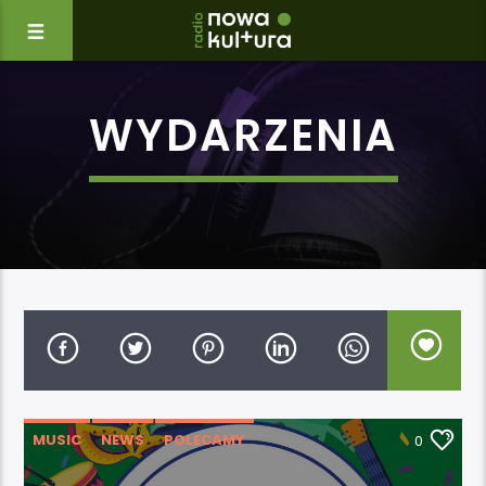
WYDARZENIA
MUSIC
NEWS
POLECAMY
0
WYDARZENIA