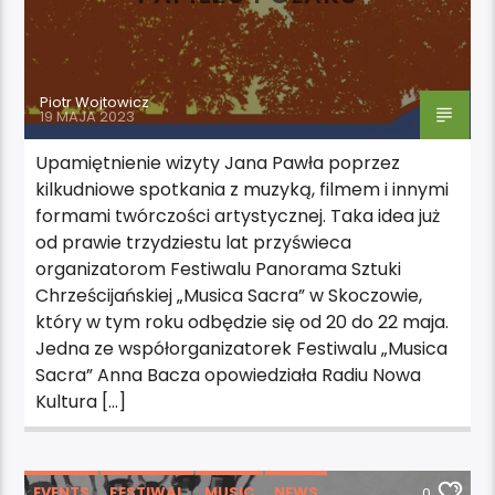
Piotr Wojtowicz
19 MAJA 2023
Upamiętnienie wizyty Jana Pawła poprzez
kilkudniowe spotkania z muzyką, filmem i innymi
formami twórczości artystycznej. Taka idea już
od prawie trzydziestu lat przyświeca
organizatorom Festiwalu Panorama Sztuki
Chrześcijańskiej „Musica Sacra” w Skoczowie,
który w tym roku odbędzie się od 20 do 22 maja.
Jedna ze współorganizatorek Festiwalu „Musica
Sacra” Anna Bacza opowiedziała Radiu Nowa
Kultura […]
EVENTS
FESTIWAL
MUSIC
NEWS
0