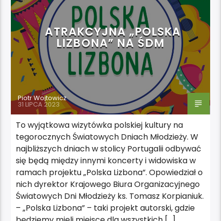
ATRAKCYJNA „POLSKA
LIZBONA” NA ŚDM
Piotr Wojtowicz
31 LIPCA 2023
To wyjątkowa wizytówka polskiej kultury na
tegorocznych Światowych Dniach Młodzieży. W
najbliższych dniach w stolicy Portugalii odbywać
się będą między innymi koncerty i widowiska w
ramach projektu „Polska Lizbona”. Opowiedział o
nich dyrektor Krajowego Biura Organizacyjnego
Światowych Dni Młodzieży ks. Tomasz Korpianiuk.
– „Polska Lizbona” – taki projekt autorski, gdzie
będziemy mieli miejsce dla wszystkich […]