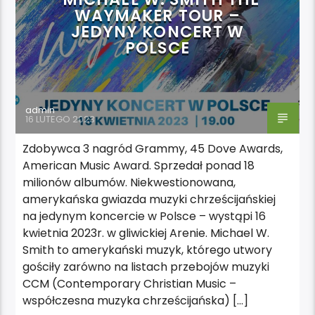
WAYMAKER TOUR –
JEDYNY KONCERT W
POLSCE
admin
16 LUTEGO 2023
Zdobywca 3 nagród Grammy, 45 Dove Awards,
American Music Award. Sprzedał ponad 18
milionów albumów. Niekwestionowana,
amerykańska gwiazda muzyki chrześcijańskiej
na jedynym koncercie w Polsce – wystąpi 16
kwietnia 2023r. w gliwickiej Arenie. Michael W.
Smith to amerykański muzyk, którego utwory
gościły zarówno na listach przebojów muzyki
CCM (Contemporary Christian Music –
współczesna muzyka chrześcijańska) […]