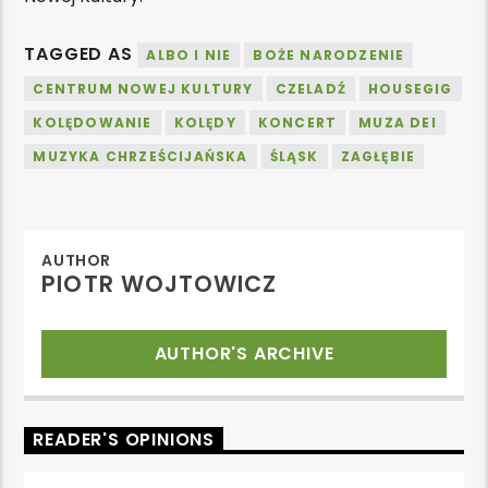
TAGGED AS
ALBO I NIE
BOŻE NARODZENIE
CENTRUM NOWEJ KULTURY
CZELADŹ
HOUSEGIG
KOLĘDOWANIE
KOLĘDY
KONCERT
MUZA DEI
MUZYKA CHRZEŚCIJAŃSKA
ŚLĄSK
ZAGŁĘBIE
AUTHOR
PIOTR WOJTOWICZ
AUTHOR'S ARCHIVE
READER'S OPINIONS