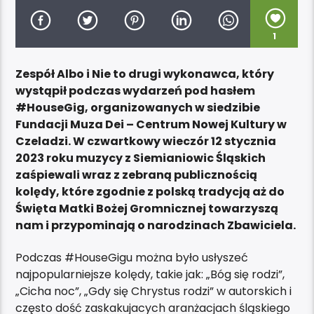
1
Zespół Albo i Nie to drugi wykonawca, który
wystąpił podczas wydarzeń pod hasłem
#HouseGig, organizowanych w siedzibie
Fundacji Muza Dei – Centrum Nowej Kultury w
Czeladzi. W czwartkowy wieczór 12 stycznia
2023 roku muzycy z Siemianiowic Śląskich
zaśpiewali wraz z zebraną publicznością
kolędy, które zgodnie z polską tradycją aż do
Święta Matki Bożej Gromnicznej towarzyszą
nam i przypominają o narodzinach Zbawiciela.
Podczas #HouseGigu można było usłyszeć
najpopularniejsze kolędy, takie jak: „Bóg się rodzi”,
„Cicha noc”, „Gdy się Chrystus rodzi” w autorskich i
często dość zaskakujacych aranżacjach śląskiego