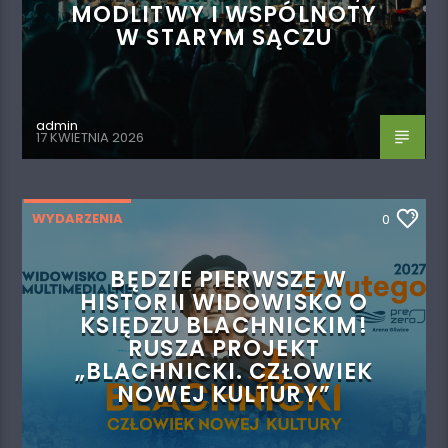
MODLITWY I WSPÓLNOTY
W STARYM SĄCZU
admin
17 KWIETNIA 2026
WYDARZENIA
0
BĘDZIE PIERWSZE W
HISTORII WIDOWISKO O
KSIĘDZU BLACHNICKIM!
RUSZA PROJEKT
„BLACHNICKI. CZŁOWIEK
NOWEJ KULTURY”