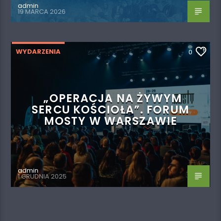
admin
19 MARCA 2026
WYDARZENIA
0
„OPERACJA NA ŻYWYM
SERCU KOŚCIOŁA”. FORUM
MOSTY W WARSZAWIE
admin
1 GRUDNIA 2025