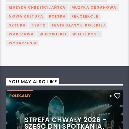
MUZYKA CHRZEŚCIJAŃSKA
MUZYKA ORGANOWA
NOWA KULTURA
POLSKA
REKOLEKCJE
SZTUKA
TEATR
TEATR KLASYKI POLSKIEJ
WARSZAWA
WIDOWISKO
WIELKI POST
WYDARZENIA
YOU MAY ALSO LIKE
POLECAMY
0
STREFA CHWAŁY 2026 –
SZEŚĆ DNI SPOTKANIA,