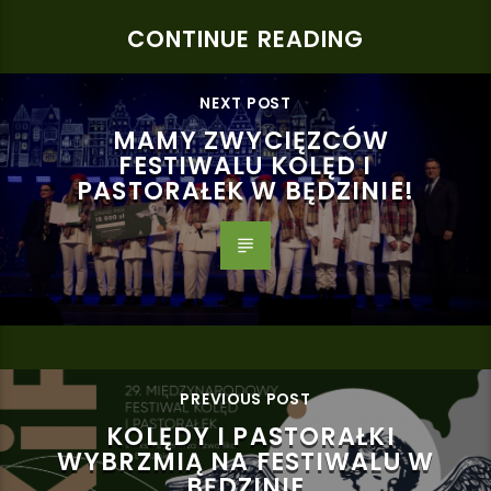
CONTINUE READING
NEXT POST
MAMY ZWYCIĘZCÓW
FESTIWALU KOLĘD I
PASTORAŁEK W BĘDZINIE!
PREVIOUS POST
KOLĘDY I PASTORAŁKI
WYBRZMIĄ NA FESTIWALU W
BĘDZINIE