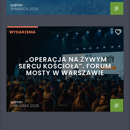
admin
19 MARCA 2026
WYDARZENIA
0
„OPERACJA NA ŻYWYM
SERCU KOŚCIOŁA”. FORUM
MOSTY W WARSZAWIE
admin
1 GRUDNIA 2025