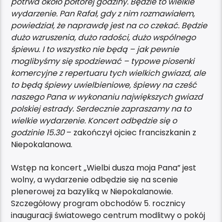
potrwa około półtorej godziny. Będzie to wielkie
wydarzenie. Pan Rafał, gdy z nim rozmawiałem,
powiedział, że naprawdę jest na co czekać. Będzie
dużo wzruszenia, dużo radości, dużo wspólnego
śpiewu. I to wszystko nie będą – jak pewnie
moglibyśmy się spodziewać – typowe piosenki
komercyjne z repertuaru tych wielkich gwiazd, ale
to będą śpiewy uwielbieniowe, śpiewy na cześć
naszego Pana w wykonaniu największych gwiazd
polskiej estrady. Serdecznie zapraszamy na to
wielkie wydarzenie. Koncert odbędzie się o
godzinie 15.30
– zakończył ojciec franciszkanin z
Niepokalanowa.
Wstęp na koncert „Wielbi dusza moja Pana” jest
wolny, a wydarzenie odbędzie się na scenie
plenerowej za bazyliką w Niepokalanowie.
Szczegółowy program obchodów 5. rocznicy
inauguracji światowego centrum modlitwy o pokój