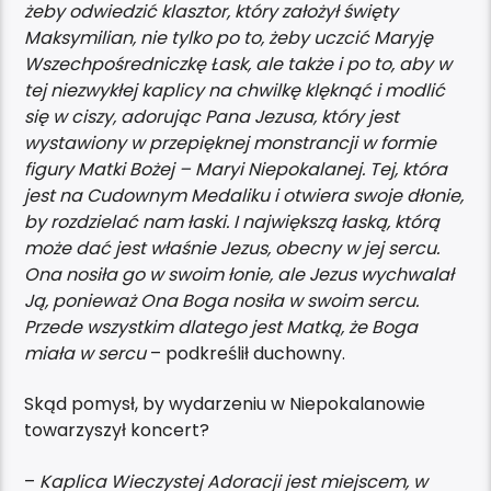
żeby odwiedzić klasztor, który założył święty
Maksymilian, nie tylko po to, żeby uczcić Maryję
Wszechpośredniczkę Łask, ale także i po to, aby w
tej niezwykłej kaplicy na chwilkę klęknąć i modlić
się w ciszy, adorując Pana Jezusa, który jest
wystawiony w przepięknej monstrancji w formie
figury Matki Bożej – Maryi Niepokalanej. Tej, która
jest na Cudownym Medaliku i otwiera swoje dłonie,
by rozdzielać nam łaski. I największą łaską, którą
może dać jest właśnie Jezus, obecny w jej sercu.
Ona nosiła go w swoim łonie, ale Jezus wychwalał
Ją, ponieważ Ona Boga nosiła w swoim sercu.
Przede wszystkim dlatego jest Matką, że Boga
miała w sercu
– podkreślił duchowny.
Skąd pomysł, by wydarzeniu w Niepokalanowie
towarzyszył koncert?
–
Kaplica Wieczystej Adoracji jest miejscem, w