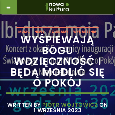
MUSIC
NEWS
POLECAMY
WYDARZENIA
WYŚPIEWAJĄ
BOGU
WDZIĘCZNOŚĆ I
BĘDĄ MODLIĆ SIĘ
O POKÓJ
WRITTEN BY
PIOTR WOJTOWICZ
ON
1 WRZEŚNIA 2023