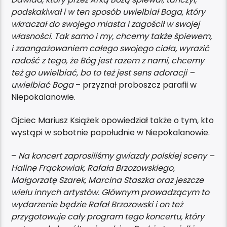
podskakiwał i w ten sposób uwielbiał Boga, który
wkraczał do swojego miasta i zagościł w swojej
własności. Tak samo i my, chcemy także śpiewem,
i zaangażowaniem całego swojego ciała, wyrazić
radość z tego, że Bóg jest razem z nami, chcemy
też go uwielbiać, bo to też jest sens adoracji –
uwielbiać Boga
– przyznał proboszcz parafii w
Niepokalanowie.
Ojciec Mariusz Książek opowiedział także o tym, kto
wystąpi w sobotnie popołudnie w Niepokalanowie.
–
Na koncert zaprosiliśmy gwiazdy polskiej sceny –
Halinę Frąckowiak, Rafała Brzozowskiego,
Małgorzatę Szarek, Marcina Staszka oraz jeszcze
wielu innych artystów. Głównym prowadzącym to
wydarzenie będzie Rafał Brzozowski i on też
przygotowuje cały program tego koncertu, który