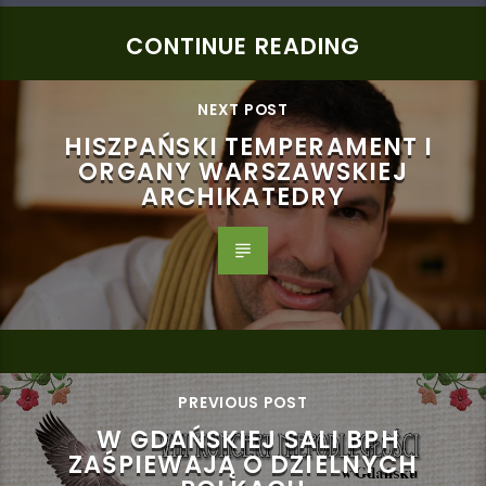
CONTINUE READING
NEXT POST
HISZPAŃSKI TEMPERAMENT I
ORGANY WARSZAWSKIEJ
ARCHIKATEDRY
PREVIOUS POST
W GDAŃSKIEJ SALI BPH
ZAŚPIEWAJĄ O DZIELNYCH