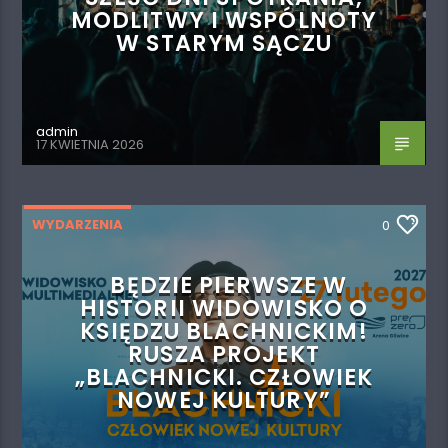
MODLITWY I WSPÓLNOTY
W STARYM SĄCZU
admin
17 KWIETNIA 2026
WYDARZENIA
0
BĘDZIE PIERWSZE W
HISTORII WIDOWISKO O
KSIĘDZU BLACHNICKIM!
RUSZA PROJEKT
„BLACHNICKI. CZŁOWIEK
NOWEJ KULTURY”