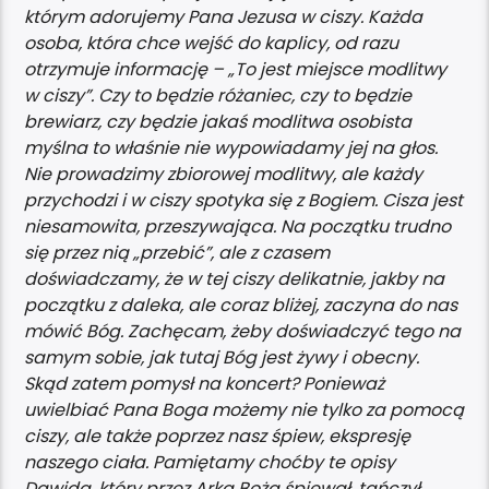
którym adorujemy Pana Jezusa w ciszy. Każda
osoba, która chce wejść do kaplicy, od razu
otrzymuje informację – „To jest miejsce modlitwy
w ciszy”. Czy to będzie różaniec, czy to będzie
brewiarz, czy będzie jakaś modlitwa osobista
myślna to właśnie nie wypowiadamy jej na głos.
Nie prowadzimy zbiorowej modlitwy, ale każdy
przychodzi i w ciszy spotyka się z Bogiem. Cisza jest
niesamowita, przeszywająca. Na początku trudno
się przez nią „przebić”, ale z czasem
doświadczamy, że w tej ciszy delikatnie, jakby na
początku z daleka, ale coraz bliżej, zaczyna do nas
mówić Bóg. Zachęcam, żeby doświadczyć tego na
samym sobie, jak tutaj Bóg jest żywy i obecny.
Skąd zatem pomysł na koncert? Ponieważ
uwielbiać Pana Boga możemy nie tylko za pomocą
ciszy, ale także poprzez nasz śpiew, ekspresję
naszego ciała. Pamiętamy choćby te opisy
Dawida, który przez Arką Bożą śpiewał, tańczył,