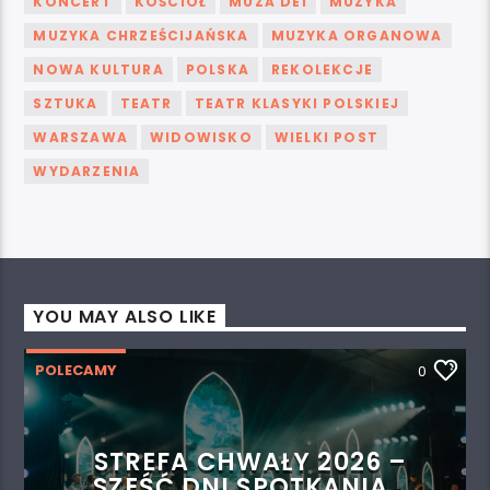
KONCERT
KOŚCIÓŁ
MUZA DEI
MUZYKA
MUZYKA CHRZEŚCIJAŃSKA
MUZYKA ORGANOWA
NOWA KULTURA
POLSKA
REKOLEKCJE
SZTUKA
TEATR
TEATR KLASYKI POLSKIEJ
WARSZAWA
WIDOWISKO
WIELKI POST
WYDARZENIA
YOU MAY ALSO LIKE
POLECAMY
0
STREFA CHWAŁY 2026 –
SZEŚĆ DNI SPOTKANIA,