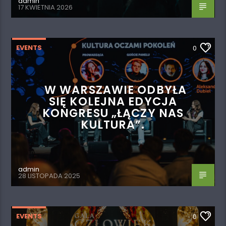
admin
17 KWIETNIA 2026
EVENTS
0
W WARSZAWIE ODBYŁA
SIĘ KOLEJNA EDYCJA
KONGRESU „ŁĄCZY NAS
KULTURA”.
admin
28 LISTOPADA 2025
EVENTS
0