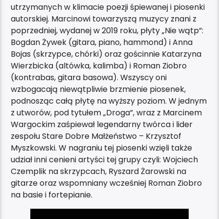
utrzymanych w klimacie poezji śpiewanej i piosenki
autorskiej. Marcinowi towarzyszą muzycy znani z
poprzedniej, wydanej w 2019 roku, płyty „Nie wątp”:
Bogdan Żywek (gitara, piano, hammond) i Anna
Bojas (skrzypce, chórki) oraz gościnnie Katarzyna
Wierzbicka (altówka, kalimba) i Roman Ziobro
(kontrabas, gitara basowa). Wszyscy oni
wzbogacają niewątpliwie brzmienie piosenek,
podnosząc całą płytę na wyższy poziom. W jednym
z utworów, pod tytułem „Droga”, wraz z Marcinem
Wargockim zaśpiewał legendarny twórca i lider
zespołu Stare Dobre Małżeństwo – Krzysztof
Myszkowski. W nagraniu tej piosenki wzięli także
udział inni cenieni artyści tej grupy czyli: Wojciech
Czemplik na skrzypcach, Ryszard Żarowski na
gitarze oraz wspomniany wcześniej Roman Ziobro
na basie i fortepianie.