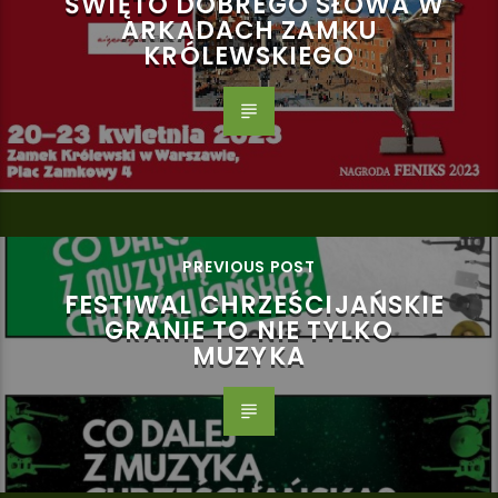
ŚWIĘTO DOBREGO SŁOWA W
ARKADACH ZAMKU
KRÓLEWSKIEGO
PREVIOUS POST
FESTIWAL CHRZEŚCIJAŃSKIE
GRANIE TO NIE TYLKO
MUZYKA