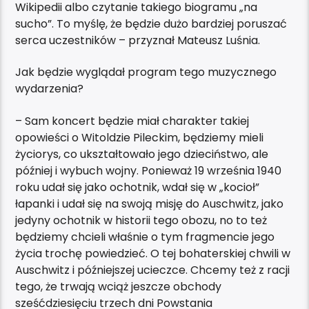
Wikipedii albo czytanie takiego biogramu „na
sucho”. To myślę, że będzie dużo bardziej poruszać
serca uczestników – przyznał Mateusz Luśnia.
Jak będzie wyglądał program tego muzycznego
wydarzenia?
– Sam koncert będzie miał charakter takiej
opowieści o Witoldzie Pileckim, będziemy mieli
życiorys, co ukształtowało jego dzieciństwo, ale
później i wybuch wojny. Ponieważ 19 września 1940
roku udał się jako ochotnik, wdał się w „kocioł”
łapanki i udał się na swoją misję do Auschwitz, jako
jedyny ochotnik w historii tego obozu, no to też
będziemy chcieli właśnie o tym fragmencie jego
życia trochę powiedzieć. O tej bohaterskiej chwili w
Auschwitz i późniejszej ucieczce. Chcemy też z racji
tego, że trwają wciąż jeszcze obchody
sześćdziesięciu trzech dni Powstania