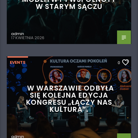
W STARYM SĄCZU
admin
17 KWIETNIA 2026
EVENTS
0
W WARSZAWIE ODBYŁA
SIĘ KOLEJNA EDYCJA
KONGRESU „ŁĄCZY NAS
KULTURA”.
admin