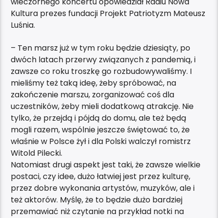
wieczornego koncertu opowiedział Radiu Nowa
Kultura prezes fundacji Projekt Patriotyzm Mateusz
Luśnia.
– Ten marsz już w tym roku będzie dziesiąty, po
dwóch latach przerwy związanych z pandemią, i
zawsze co roku troszkę go rozbudowywaliśmy. I
mieliśmy też taką ideę, żeby spróbować, na
zakończenie marszu, zorganizować coś dla
uczestników, żeby mieli dodatkową atrakcję. Nie
tylko, że przejdą i pójdą do domu, ale też będą
mogli razem, wspólnie jeszcze świętować to, że
właśnie w Polsce żył i dla Polski walczył romistrz
Witold Pilecki.
Natomiast drugi aspekt jest taki, że zawsze wielkie
postaci, czy idee, dużo łatwiej jest przez kulturę,
przez dobre wykonania artystów, muzyków, ale i
też aktorów. Myślę, że to będzie dużo bardziej
przemawiać niż czytanie na przykład notki na