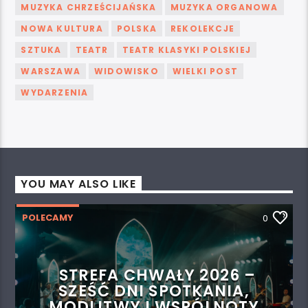
MUZYKA CHRZEŚCIJAŃSKA
MUZYKA ORGANOWA
NOWA KULTURA
POLSKA
REKOLEKCJE
SZTUKA
TEATR
TEATR KLASYKI POLSKIEJ
WARSZAWA
WIDOWISKO
WIELKI POST
WYDARZENIA
YOU MAY ALSO LIKE
POLECAMY
0
STREFA CHWAŁY 2026 –
SZEŚĆ DNI SPOTKANIA,
MODLITWY I WSPÓLNOTY