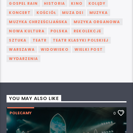
GOSPEL RAIN
HISTORIA
KINO
KOLĘDY
KONCERT
KOŚCIÓŁ
MUZA DEI
MUZYKA
MUZYKA CHRZEŚCIJAŃSKA
MUZYKA ORGANOWA
NOWA KULTURA
POLSKA
REKOLEKCJE
SZTUKA
TEATR
TEATR KLASYKI POLSKIEJ
WARSZAWA
WIDOWISKO
WIELKI POST
WYDARZENIA
YOU MAY ALSO LIKE
POLECAMY
0