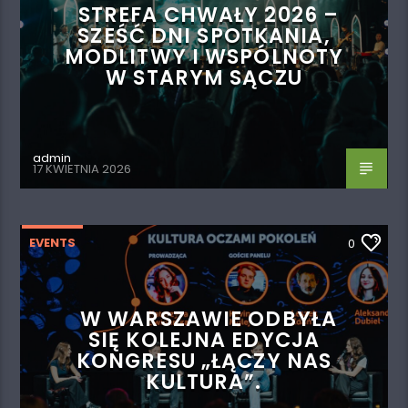
STREFA CHWAŁY 2026 –
SZEŚĆ DNI SPOTKANIA,
MODLITWY I WSPÓLNOTY
W STARYM SĄCZU
admin
17 KWIETNIA 2026
EVENTS
0
W WARSZAWIE ODBYŁA
SIĘ KOLEJNA EDYCJA
KONGRESU „ŁĄCZY NAS
KULTURA”.