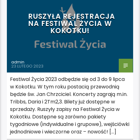
WYRÓŻNIONE
RUSZYŁA REJESTRACJA
NA FESTIWAL ŻYCIA W
KOKOTKU!
admin
23 LUTEGO 2023
Festiwal Życia 2023 odbędzie się od 3 do 9 lipca
w Kokotku. W tym roku postacią przewodnią
będzie św. Jan Chrzciciel. Koncerty zagrają m.in.
Tribbs, Daria i 2Tm2,3. Bilety już dostępne w
sprzedaży. Ruszyły zapisy na Festiwal Życia w
Kokotku. Dostępne są zarówno pakiety
tygodniowe (indywidualne i grupowe), wejściówki
jednodniowe i wieczorne oraz – nowość! […]