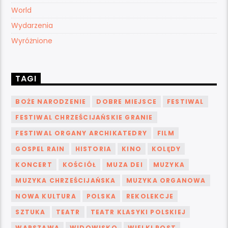
World
Wydarzenia
Wyróżnione
TAGI
BOŻE NARODZENIE
DOBRE MIEJSCE
FESTIWAL
FESTIWAL CHRZEŚCIJAŃSKIE GRANIE
FESTIWAL ORGANY ARCHIKATEDRY
FILM
GOSPEL RAIN
HISTORIA
KINO
KOLĘDY
KONCERT
KOŚCIÓŁ
MUZA DEI
MUZYKA
MUZYKA CHRZEŚCIJAŃSKA
MUZYKA ORGANOWA
NOWA KULTURA
POLSKA
REKOLEKCJE
SZTUKA
TEATR
TEATR KLASYKI POLSKIEJ
WARSZAWA
WIDOWISKO
WIELKI POST