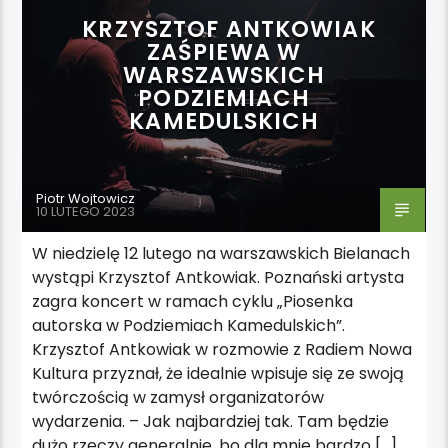
KRZYSZTOF ANTKOWIAK
ZAŚPIEWA W
WARSZAWSKICH
PODZIEMIACH
KAMEDULSKICH
Piotr Wojtowicz
10 LUTEGO 2023
W niedzielę 12 lutego na warszawskich Bielanach
wystąpi Krzysztof Antkowiak. Poznański artysta
zagra koncert w ramach cyklu „Piosenka
autorska w Podziemiach Kamedulskich”.
Krzysztof Antkowiak w rozmowie z Radiem Nowa
Kultura przyznał, że idealnie wpisuje się ze swoją
twórczością w zamysł organizatorów
wydarzenia. – Jak najbardziej tak. Tam będzie
dużo rzeczy generalnie, bo dla mnie bardzo […]