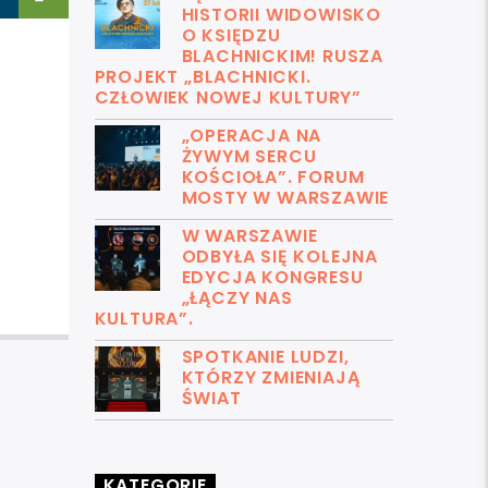
HISTORII WIDOWISKO
O KSIĘDZU
BLACHNICKIM! RUSZA
PROJEKT „BLACHNICKI.
CZŁOWIEK NOWEJ KULTURY”
„OPERACJA NA
ŻYWYM SERCU
KOŚCIOŁA”. FORUM
MOSTY W WARSZAWIE
W WARSZAWIE
ODBYŁA SIĘ KOLEJNA
EDYCJA KONGRESU
„ŁĄCZY NAS
KULTURA”.
SPOTKANIE LUDZI,
KTÓRZY ZMIENIAJĄ
ŚWIAT
KATEGORIE