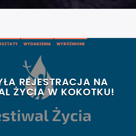
RSZTATY
WYDARZENIA
WYRÓŻNIONE
YŁA REJESTRACJA NA
AL ŻYCIA W KOKOTKU!