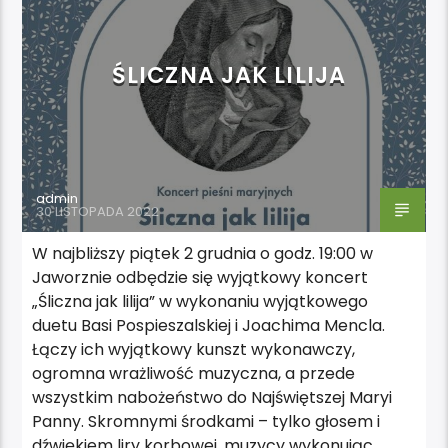
ŚLICZNA JAK LILIJA
admin
30 LISTOPADA 2022
W najbliższy piątek 2 grudnia o godz. 19:00 w
Jaworznie odbędzie się wyjątkowy koncert
„Śliczna jak lilija” w wykonaniu wyjątkowego
duetu Basi Pospieszalskiej i Joachima Mencla.
Łączy ich wyjątkowy kunszt wykonawczy,
ogromna wrażliwość muzyczna, a przede
wszystkim nabożeństwo do Najświętszej Maryi
Panny. Skromnymi środkami – tylko głosem i
dźwiękiem liry korbowej, muzycy wykonując