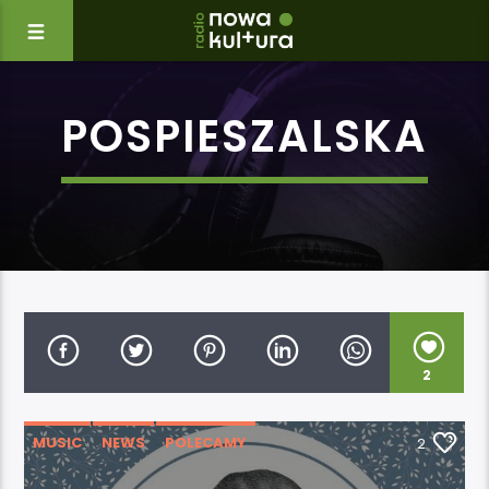
POSPIESZALSKA
2
MUSIC
NEWS
POLECAMY
2