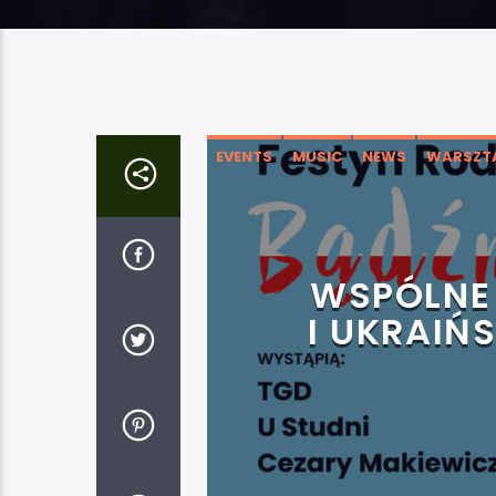
EVENTS
MUSIC
NEWS
WARSZT
WSPÓLNE
I UKRAIŃ