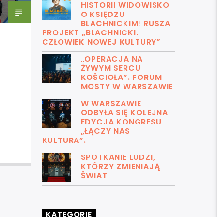
HISTORII WIDOWISKO
O KSIĘDZU
BLACHNICKIM! RUSZA
PROJEKT „BLACHNICKI.
CZŁOWIEK NOWEJ KULTURY”
„OPERACJA NA
ŻYWYM SERCU
KOŚCIOŁA”. FORUM
MOSTY W WARSZAWIE
W WARSZAWIE
ODBYŁA SIĘ KOLEJNA
EDYCJA KONGRESU
„ŁĄCZY NAS
KULTURA”.
SPOTKANIE LUDZI,
KTÓRZY ZMIENIAJĄ
ŚWIAT
KATEGORIE