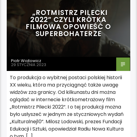
„ROTMISTRZ PILECKI
2022” CZYLI KRÓTKA
FILMOWA OPOWIEŚĆ O
SUPERBOHATERZE
Piotr Wojtowicz
29 STYCZNIA 2023
To produkcja o wybitnej postaci polskiej historii
XX wieku, która ma przyciągnąć także uwagę
widzów zza granicy. Od kilkunastu dni można
oglądać w internecie krótkometrażowy film
„Rotmistrz Pilecki 2022”. I o tej produkcji można
było usłyszeć w jednym ze styczniowych wydań
„Kulturalnej10”. Milosz Lodowski, prezes Fundacji
Edukacji i Sztuki, opowiedział Radiu Nowa Kultura
o tym, […]