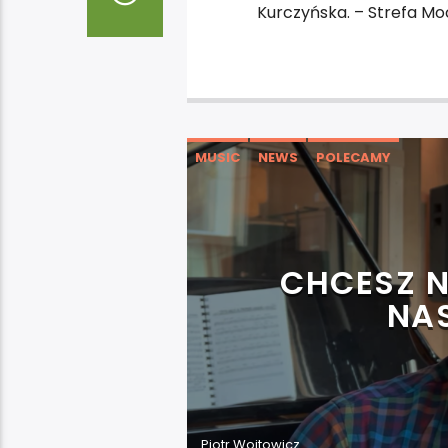
Kurczyńska. – Strefa Mo
MUSIC
NEWS
POLECAMY
CHCESZ N
NA
Piotr Wojtowicz