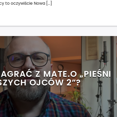
cy to oczywiście Nowa […]
AGRAĆ Z MATE.O „PIEŚNI
SZYCH OJCÓW 2”?