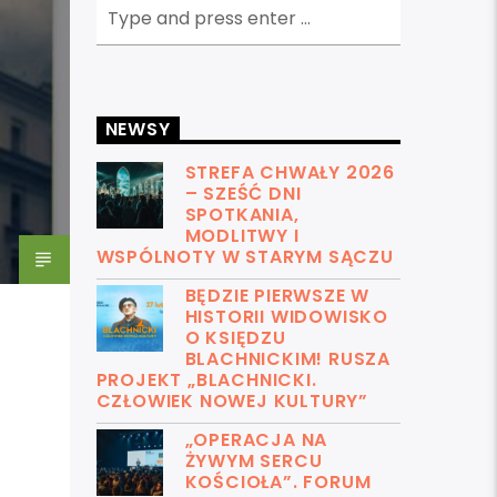
NEWSY
STREFA CHWAŁY 2026
– SZEŚĆ DNI
SPOTKANIA,
MODLITWY I
WSPÓLNOTY W STARYM SĄCZU
BĘDZIE PIERWSZE W
HISTORII WIDOWISKO
O KSIĘDZU
BLACHNICKIM! RUSZA
PROJEKT „BLACHNICKI.
CZŁOWIEK NOWEJ KULTURY”
„OPERACJA NA
ŻYWYM SERCU
KOŚCIOŁA”. FORUM