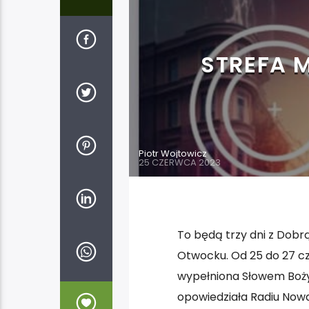
STREFA 
Piotr Wojtowicz
25 CZERWCA 2023
To będą trzy dni z Dobr
Otwocku. Od 25 do 27 cz
wypełniona Słowem Boży
opowiedziała Radiu Nowa