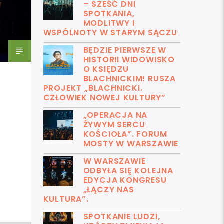
– SZEŚĆ DNI
SPOTKANIA,
MODLITWY I
WSPÓLNOTY W STARYM SĄCZU
BĘDZIE PIERWSZE W
HISTORII WIDOWISKO
O KSIĘDZU
BLACHNICKIM! RUSZA
PROJEKT „BLACHNICKI.
CZŁOWIEK NOWEJ KULTURY”
„OPERACJA NA
ŻYWYM SERCU
KOŚCIOŁA”. FORUM
MOSTY W WARSZAWIE
W WARSZAWIE
ODBYŁA SIĘ KOLEJNA
EDYCJA KONGRESU
„ŁĄCZY NAS
KULTURA”.
SPOTKANIE LUDZI,