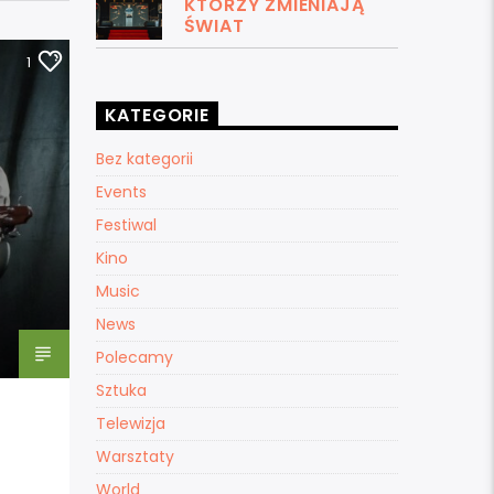
KTÓRZY ZMIENIAJĄ
ŚWIAT
1
KATEGORIE
Bez kategorii
Events
Festiwal
Kino
Music
News
Polecamy
Sztuka
Telewizja
Warsztaty
World