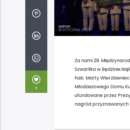
admin
18 STYCZNIA 2023
Za nami 29. Międzynarodo
Szwarlika w Będzinie.Na
hab. Marty Wierzbienie
Młodzieżowego Domu Kult
1
ufundowane przez Prezy
nagród przyznawanych w