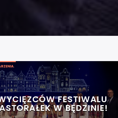
RZENIA
WYCIĘZCÓW FESTIWALU
PASTORAŁEK W BĘDZINIE!