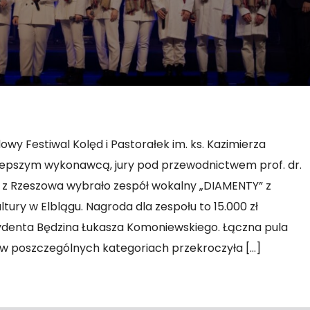
wy Festiwal Kolęd i Pastorałek im. ks. Kazimierza
jlepszym wykonawcą, jury pod przewodnictwem prof. dr.
c z Rzeszowa wybrało zespół wokalny „DIAMENTY” z
ury w Elblągu. Nagroda dla zespołu to 15.000 zł
denta Będzina Łukasza Komoniewskiego. Łączna pula
 poszczególnych kategoriach przekroczyła […]