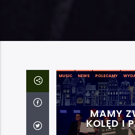
MUSIC
NEWS
POLECAMY
WYDA
MAMY Z
KOLĘD I 