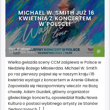
MICHAEL W. SMITH JUŻ 16
KWIETNIA Z KONCERTEM
W POLSCE!
Piotr Wojtowicz
2 KWIETNIA 2023
Wielka gwiazda sceny CCM zaśpiewa w Polsce w
Niedzielę Bożego Miłosierdzia. Michael W. Smith
po raz pierwszy pojawi się w naszym kraju i 16
kwietnia wystąpi z koncertem w Arenie Gliwice.
Zapowiada się niezapomniany wieczór na Bożą
chwałę. Adam Guzdek, główny organizator
gliwieckiego koncertu, opowiedział Radiu Nowa
Kultura o postaci wybitnego artysty ze Stanów
Zjednoczonych. […]